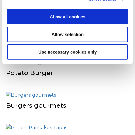
pour les menus à thèmes.
Allow all cookies
D'autres ont
Allow selection
également consulté
Use necessary cookies only
Potato Burger
Burgers gourmets