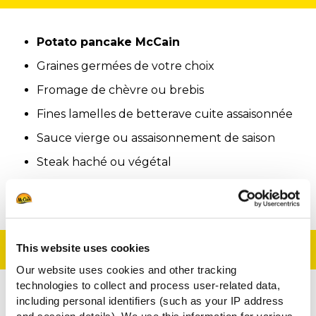
Potato pancake McCain
Graines germées de votre choix
Fromage de chèvre ou brebis
Fines lamelles de betterave cuite assaisonnée
Sauce vierge ou assaisonnement de saison
Steak haché ou végétal
Fry'n Dip McCain
Préparation
This website uses cookies
Our website uses cookies and other tracking
technologies to collect and process user-related data,
including personal identifiers (such as your IP address
Faire cuire les
Potato pancake McCain
selon
and session details). We use this information for various