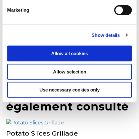
Enfourner pendant 20 à 25 minutes (ou plus
Marketing
selon votre four), jusqu'à ce que le dessus soit
For additional information, you can view our
Global
bien doré.
Privacy Policy
and
Cookie Policy
.
Astuces
Show details
En option, envisager un supplément bacon,
saucisse, pepperoni ou toute autre garniture au
Allow all cookies
choix du Chef, ou à la carte !
Allow selection
Use necessary cookies only
D'autres ont
également consulté
Potato Slices Grillade