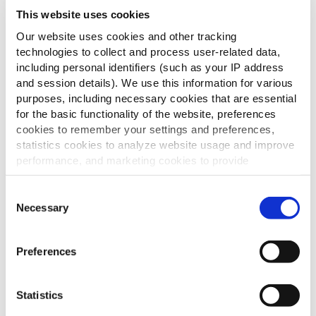
moyen et faire revenir les oignons pendant
This website uses cookies
environ 5 minutes (jusqu'à ce qu'ils soient
dorés et fondants), puis faire revenir l'ail
Our website uses cookies and other tracking
technologies to collect and process user-related data,
pendant 30 secondes.
including personal identifiers (such as your IP address
Préchauffer le four à 200 °C en mode chaleur
and session details). We use this information for various
tournante.
purposes, including necessary cookies that are essential
for the basic functionality of the website, preferences
Beurrer un plat à gratin ou un moule, puis
cookies to remember your settings and preferences,
tapisser le fond avec les Potato Slices McCain
statistics cookies to analyze website usage and improve
sans laisser d'espaces vides, puis répartir une
performance, and marketing cookies to provide
petite quantité du mélange de fromages, la
personalized content and advertising.
préparation oignons et ail, du poivre et du sel.
Consent
By clicking 'Allow all cookies', you consent to the use of
Necessary
Faire une nouvelle couche avec le reste des
Selection
all cookies. If you'd like to customize your preferences,
pommes de terre, du fromage, un peu de sel
you can do so by clicking the options below and selecting
et du poivre.
Preferences
'Allow selection.'
Dans un bol, battre la crème, l'œuf et le lait.
Verser ce mélange sur la préparation dans le
To learn more about our cookies, click on "Show details."
Statistics
You can withdraw or modify your consent at any time by
plat.
clicking on the "Cookies" link in the footer of the page.