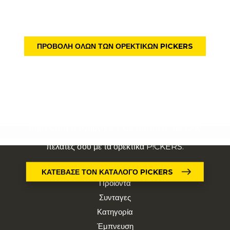
ΠΡΟΒΟΛΉ ΌΛΩΝ ΤΩΝ ΟΡΕΚΤΙΚΏΝ P!CKERS
ΕΝΤΥΠΩΣΙΑΣΕ ΤΟΥΣ ΠΕΛΑΤΕΣ ΣΟΥ
Δημιούργησε αναμνήσεις και εμπειρίες για τους
πελάτες σου με τα ορεκτικά P!CKERS.
Περιήγηση
ΚΑΤΕΒΑΣΕ ΤΟΝ ΚΑΤΑΛΟΓΟ P!CKERS
Προϊόντα
Συνταγες
Κατηγορία
Έμπνευση