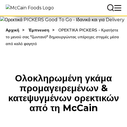
ΚΑΤΕΒΑΣΕ ΤΟΝ ΚΑΤΑΛΟΓΟ P!CKERS
Αρχική
Έμπνευση
ΟΡΕΚΤΙΚΑ P!CKERS - Κρατήστε
το μενού σας "ζωντανό" δημιουργώντας υπέροχες στιγμές μέσα
από καλό φαγητό
Ολοκληρωμένη γκάμα
προμαγειρεμένων &
κατεψυγμένων ορεκτικών
από τη McCain