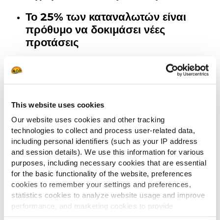
Το 25% των καταναλωτών είναι
πρόθυμο να δοκιμάσει νέες
προτάσεις
ΜΑΘΕ ΠΕΡΙΣΣΟΤΕΡΑ
This website uses cookies
Our website uses cookies and other tracking
Ανακάλυψε τις TOP προτιμήσεις των καταναλωτών, που
technologies to collect and process user-related data,
διαμορφώνουν τις τάσεις της αγοράς. Κατέβασε
including personal identifiers (such as your IP address
ΔΩΡΕΑΝ την έρευνά μας!
and session details). We use this information for various
purposes, including necessary cookies that are essential
Συμπλήρωσε την παρακάτω φόρμα και θα λάβεις άμεσα
for the basic functionality of the website, preferences
στο email σου την έρευνά μας.
cookies to remember your settings and preferences,
statistics cookies to analyze website usage and improve
performance, and marketing cookies to provide
personalized content and advertising.