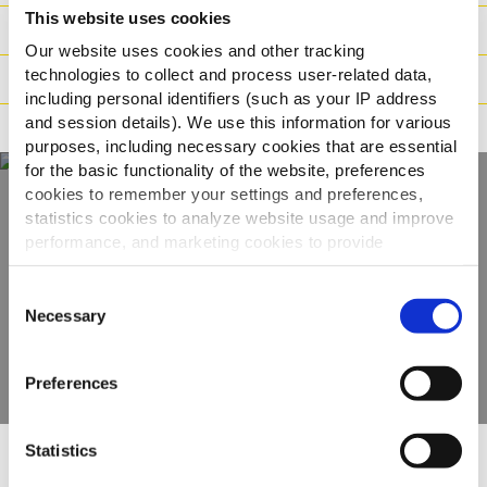
This website uses cookies
Βάρος / Logistics
Our website uses cookies and other tracking
technologies to collect and process user-related data,
Οδηγίες μαγειρέματος
including personal identifiers (such as your IP address
and session details). We use this information for various
Πιστοποιήσεις
purposes, including necessary cookies that are essential
for the basic functionality of the website, preferences
cookies to remember your settings and preferences,
statistics cookies to analyze website usage and improve
Ανακαλύψτε την
performance, and marketing cookies to provide
personalized content and advertising.
πλήρη γκάμα μας
Consent
By clicking 'Allow all cookies', you consent to the use of
Necessary
Selection
ΠΡΟΒΟΛΉ ΠΡΟΪΌΝΤΩΝ
all cookies. If you'd like to customize your preferences,
you can do so by clicking the options below and selecting
Preferences
'Allow selection.'
To learn more about our cookies, click on "Show details."
Statistics
You can withdraw or modify your consent at any time by
Άλλοι είδαν επίσης
clicking on the "Cookies" link in the footer of the page.