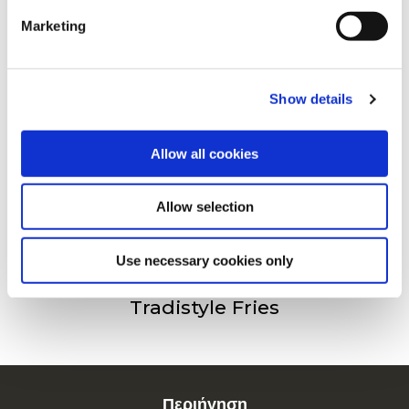
Marketing
For additional information, you can view our
Global
Privacy Policy
and
Cookie Policy
.
Crispers
Show details
Allow all cookies
Spicy Wedges
Allow selection
Use necessary cookies only
Tradistyle Fries
Περιήγηση