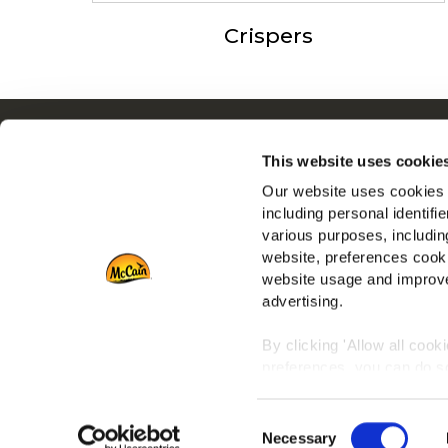
Crispers
Περιήγηση
Σχετ
This website uses cookie
Προϊόντα
Drive
Our website uses cookies a
Συνταγες
Θέσεις
including personal identifi
Κατηγορία
Συχνές
various purposes, including
Έμπνευση
website, preferences cooki
Downloads
website usage and improve
advertising.
Επικοινωνία
By clicking 'Allow all cook
preferences, you can do so
To learn more about our co
Consent
any time by clicking on the
Necessary
Selection