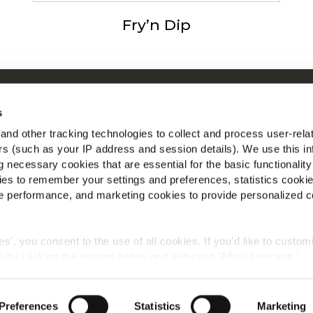
Fry’n Dip
ικά με τη McCain
Η McCa
s
n by Our Roots
Δείτε ό
nd other tracking technologies to collect and process user-rela
 εργασίας
ers (such as your IP address and session details). We use this in
Βρείτε 
 Ερωτήσεις
 necessary cookies that are essential for the basic functionality
es to remember your settings and preferences, statistics cooki
 performance, and marketing cookies to provide personalized c
ies', you consent to the use of all cookies. If you'd like to custo
 by clicking the options below and selecting 'Allow selection.'
Παγκόσμια Πολιτική Απορρήτου
Οροι και Προϋποθεσεις
Cookies
okies, click on "Show details." You can withdraw or modify your
 "Cookies" link in the footer of the page.
©2026 McCain® Foods Limited | All rights reserved
Preferences
Statistics
Marketing