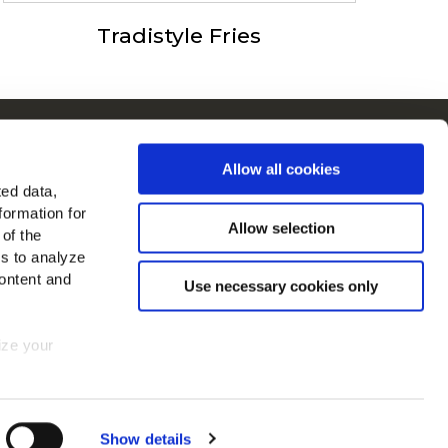
Tradistyle Fries
in στην Ευρώπη
Allow all cookies
λες τις χώρες
ted data,
formation for
μας στο
Allow selection
 of the
es to analyze
ontent and
Use necessary cookies only
mize your
 consent at
Show details