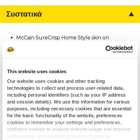
Συστατικά
McCain SureCrisp Home Style skin on
Κόντρα φιλέτο
Δενδρολίβανο
Πιπέρι
This website uses cookies
Ντοματίνια
Our website uses cookies and other tracking
technologies to collect and process user-related data,
including personal identifiers (such as your IP address
and session details). We use this information for various
purposes, including necessary cookies that are essential
Άλλοι είδαν επίσης
for the basic functionality of the website, preferences
cookies to remember your settings and preferences,
statistics cookies to analyze website usage and improve
performance, and marketing cookies to provide