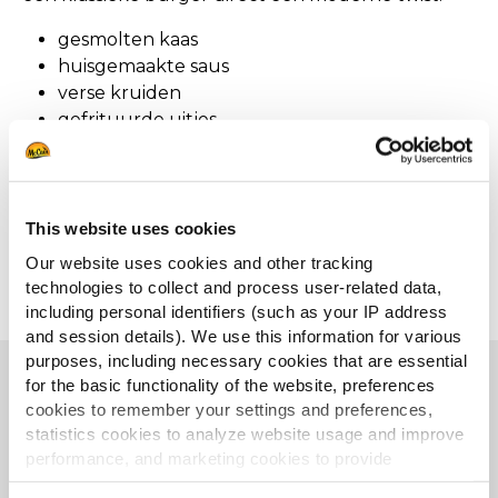
gesmolten kaas
huisgemaakte saus
verse kruiden
gefrituurde uitjes
jalapeño’s
Met deze keuzes kun je je aanbod vernieuwen en
inspelen op toekomstige trends. Bovendien
This website uses cookies
zorgen sterke bijgerechten voor herkenbaarheid
Our website uses cookies and other tracking
en loyaliteit. Een kenmerkende saus of verrassend
technologies to collect and process user-related data,
element blijft hangen.
including personal identifiers (such as your IP address
and session details). We use this information for various
purposes, including necessary cookies that are essential
for the basic functionality of the website, preferences
Plantaardige burgers: een
cookies to remember your settings and preferences,
blijvende trend
statistics cookies to analyze website usage and improve
performance, and marketing cookies to provide
Vegetarische burgers zijn al jaren in opkomst.
personalized content and advertising.