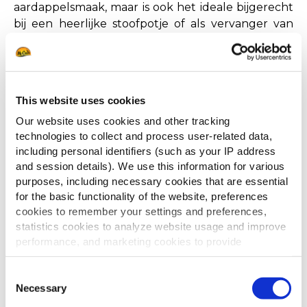
aardappelsmaak, maar is ook het ideale bijgerecht
bij een heerlijke stoofpotje of als vervanger van
chips bij een portie nacho’s.
This website uses cookies
Our website uses cookies and other tracking
Friet voor bezorging
technologies to collect and process user-related data,
including personal identifiers (such as your IP address
and session details). We use this information for various
Het extra laagje op de friet fungeert als isolatie die
purposes, including necessary cookies that are essential
helpt om de warmte binnen te houden. Door deze
for the basic functionality of the website, preferences
isolerende eigenschap blijven gecoate frietjes
cookies to remember your settings and preferences,
langer warm dan niet-gecoate frietjes, zelfs nadat
statistics cookies to analyze website usage and improve
ze uit de frituur zijn gehaald. Dit zorgt ervoor dat
performance, and marketing cookies to provide
de friet lekker warm en smakelijk blijft, tot twintig
personalized content and advertising.
minuten in een gesloten bezorgzak. Bovendien
Consent
behouden ze hun knapperigheid en smaak. Dit
By clicking 'Allow all cookies', you consent to the use of
Necessary
Selection
maakt gecoate friet een populaire keuze voor
all cookies. If you'd like to customize your preferences,