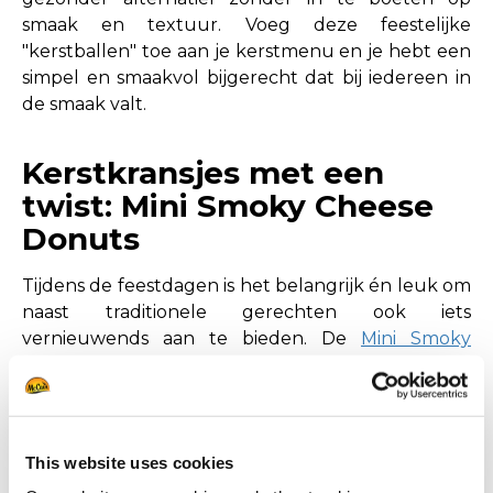
smaak en textuur. Voeg deze feestelijke
"kerstballen" toe aan je kerstmenu en je hebt een
simpel en smaakvol bijgerecht dat bij iedereen in
de smaak valt.
Kerstkransjes met een
twist: Mini Smoky Cheese
Donuts
Tijdens de feestdagen is het belangrijk én leuk om
naast traditionele gerechten ook iets
vernieuwends aan te bieden. De
Mini Smoky
Cheese Donuts
zijn de perfecte toevoeging voor
een creatief en verrassend kerstmenu. Deze kleine
donuts, gevuld met smeuïge mozzarella kaas en
omhuld in een krokant cornflakes jasje, hebben
This website uses cookies
een subtiele rooksmaak die zorgt voor een unieke