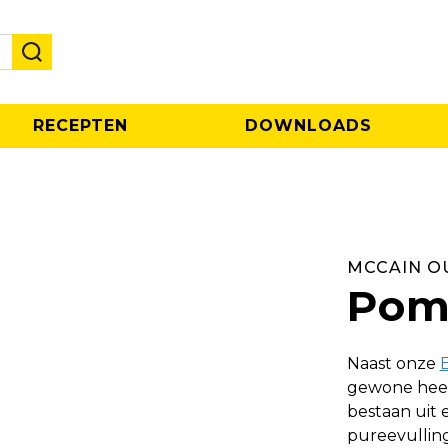
RECEPTEN
DOWNLOADS
MCCAIN O
Pom
Naast onze
gewone heer
bestaan uit 
pureevulling