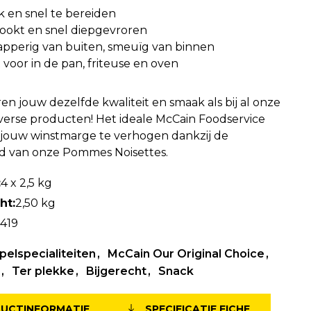
k en snel te bereiden
ookt en snel diepgevroren
apperig van buiten, smeuïg van binnen
 voor in de pan, friteuse en oven
en jouw dezelfde kwaliteit en smaak als bij al onze
verse producten! Het ideale McCain Foodservice
jouw winstmarge te verhogen dankzij de
id van onze Pommes Noisettes.
:
4 x 2,5 kg
ht:
2,50 kg
419
elspecialiteiten
McCain Our Original Choice
Ter plekke
Bijgerecht
Snack
DUCTINFORMATIE
SPECIFICATIE FICHE