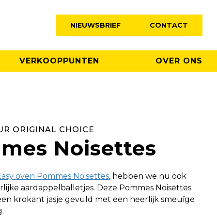
NIEUWSBRIEF
CONTACT
VERKOOPPUNTEN
OVER ONS
UR ORIGINAL CHOICE
mes Noisettes
Easy oven Pommes Noisettes
, hebben we nu ook
lijke aardappelballetjes. Deze Pommes Noisettes
een krokant jasje gevuld met een heerlijk smeuïge
.