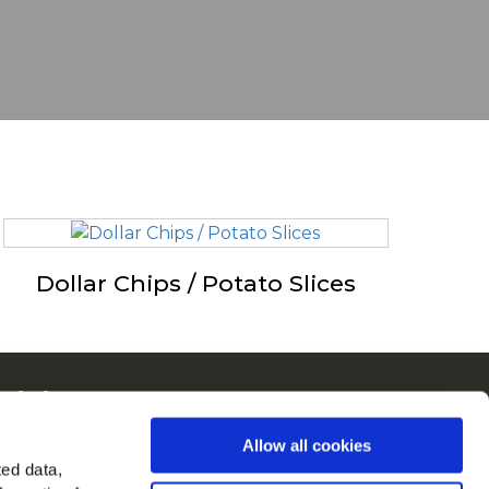
Dollar Chips / Potato Slices
ain in Europa
kijk alle landen
Allow all cookies
ted data,
d ons op