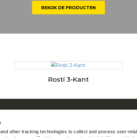
BEKIJK DE PRODUCTEN
Rosti 3-Kant
r ons
McC
en by Our Roots
Be
s
en
nd other tracking technologies to collect and process user-rela
Vin