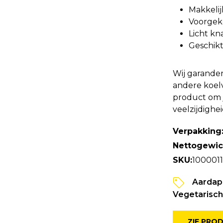
Makkelij
Voorgek
Licht kn
Geschikt
Wij garander
andere koel
product om 
veelzijdighe
Verpakking
Nettogewic
SKU:
1000011
Aardapp
Vegetarisch
ZIE PRO