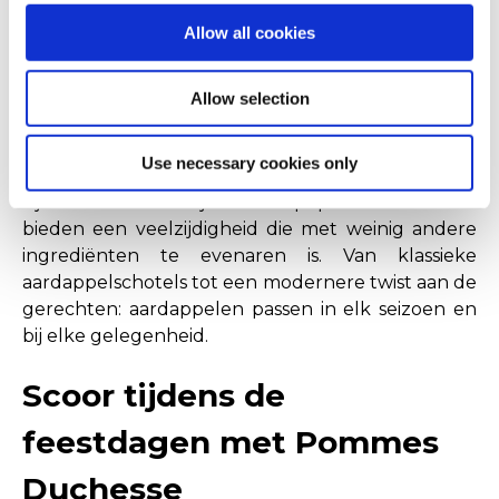
jou als ondernemer gemoedsrust, wetende dat
Allow all cookies
jouw gasten altijd het beste krijgen.
Aardappel bijgerechten:
Allow selection
onmisbaar in de horeca
Use necessary cookies only
Aardappel bijgerechten zoals Pommes Duchesse
zijn in de horeca al jaren een populaire keuze. Ze
bieden een veelzijdigheid die met weinig andere
ingrediënten te evenaren is. Van klassieke
aardappelschotels tot een modernere twist aan de
gerechten: aardappelen passen in elk seizoen en
bij elke gelegenheid.
Scoor tijdens de
feestdagen met Pommes
Duchesse