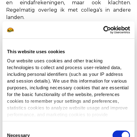
en eindafrekeningen, maar ook klachten.
Regelmatig overleg ik met collega’s in andere
landen.
Mijn kinderen worden wel eens gek van de
Engelse termen, die ik kennelijk ook thuis gebruik.
Waar ze dan wél weer blij van worden, is de variatie
aan aardappelgerechten die ik op tafel zet. Sinds ik
This website uses cookies
bij McCain werk, doe ik superveel inspiratie op. Van
Our website uses cookies and other tracking
een nieuwe menukaart van een klant, een
technologies to collect and process user-related data,
proeverij bij een grossier of een bezoek aan een
including personal identifiers (such as your IP address
fabriek krijg ik spontaan honger. Voor een
and session details). We use this information for various
purposes, including necessary cookies that are essential
Bourgondiër als ik is dat smullen. Letterlijk en
for the basic functionality of the website, preferences
figuurlijk!’
cookies to remember your settings and preferences,
statistics cookies to analyze website usage and improve
performance, and marketing cookies to provide
"IK KRIJG SPONTAAN
personalized content and advertising.
HONGER VAN MIJN
Consent
By clicking 'Allow all cookies', you consent to the use of
Necessary
Selection