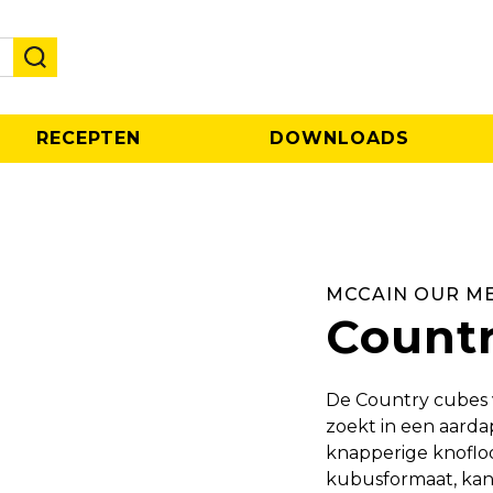
RECEPTEN
DOWNLOADS
MCCAIN OUR M
Count
De Country cubes v
zoekt in een aarda
knapperige knoflo
kubusformaat, kan