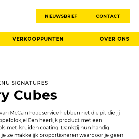
NIEUWSBRIEF
CONTACT
VERKOOPPUNTEN
OVER ONS
ENU SIGNATURES
ry Cubes
an McCain Foodservice hebben net die pit die jij
ppelblokje! Een heerlijk product met een
ok-met-kruiden coating. Dankzij hun handig
 je ze makkelijk proportioneren waardoor je geen