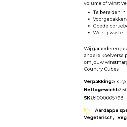
volume of winst ver
Te bereiden in 
Voorgebakken 
Goede portieb
Weinig waste
Wij garanderen jou
andere koelverse 
om jouw winstmarg
Country Cubes.
Verpakking:
5 x 2,
Nettogewicht:
2,5
SKU:
1000005798
Aardappelspe
Vegetarisch
Veg