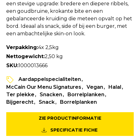
een stevige upgrade: bredere en diepere ribbels,
een goudbruine, krokante bite en een
gebalanceerde kruiding die meteen opvalt op het
bord. Ideaal als snack, side of bij een burger, met
een ambachtelijke skin-on look.​
Verpakking:
4x 2,5kg
Nettogewicht:
2,50 kg
SKU:
1000013666
Aardappelspecialiteiten
McCain Our Menu Signatures
Vegan
Halal
Ter plekke
Snacken
Borrelplanken
Bijgerecht
Snack
Borrelplanken
ZIE PRODUCTINFORMATIE
SPECIFICATIE FICHE