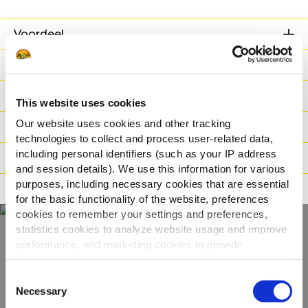
Voordeel
Nutritionele informatie
Ingrediënten
This website uses cookies
Our website uses cookies and other tracking
Gewicht/Logistiek
technologies to collect and process user-related data,
including personal identifiers (such as your IP address
Bereidingswijzen
and session details). We use this information for various
purposes, including necessary cookies that are essential
Certificaties
for the basic functionality of the website, preferences
cookies to remember your settings and preferences,
statistics cookies to analyze website usage and improve
performance, and marketing cookies to provide
Ontdek ons volledige
personalized content and advertising.
assortiment
Consent
By clicking 'Allow all cookies', you consent to the use of
Necessary
Selection
all cookies. If you'd like to customize your preferences,