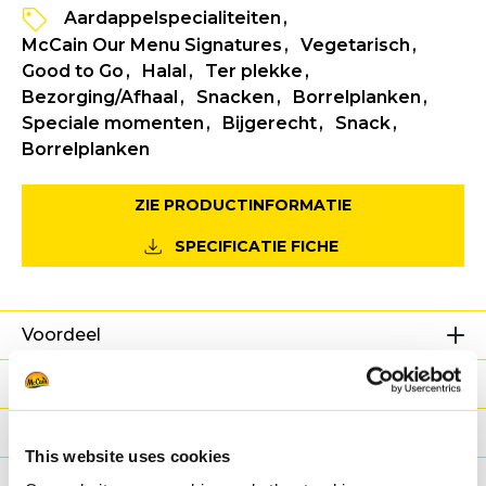
Aardappelspecialiteiten
McCain Our Menu Signatures
Vegetarisch
Good to Go
Halal
Ter plekke
Bezorging/Afhaal
Snacken
Borrelplanken
Speciale momenten
Bijgerecht
Snack
Borrelplanken
ZIE PRODUCTINFORMATIE
SPECIFICATIE FICHE
Voordeel
Nutritionele informatie
Ingrediënten
This website uses cookies
Gewicht/Logistiek