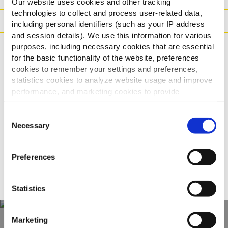
Our website uses cookies and other tracking
technologies to collect and process user-related data,
Bereidingswijzen
including personal identifiers (such as your IP address
and session details). We use this information for various
Certificaties
purposes, including necessary cookies that are essential
for the basic functionality of the website, preferences
cookies to remember your settings and preferences,
Gerelateerde
statistics cookies to analyze website usage and improve
performance, and marketing cookies to provide
recepten
personalized content and advertising.
Consent
By clicking 'Allow all cookies', you consent to the use of
Necessary
Selection
all cookies. If you'd like to customize your preferences,
Golden Corn Chicken Burger
you can do so by clicking the options below and selecting
Preferences
'Allow selection.'
BEKIJK ALLE RECEPTEN
To learn more about our cookies, click on "Show details."
Statistics
You can withdraw or modify your consent at any time by
clicking on the "Cookies" link in the footer of the page.
Marketing
For additional information, you can view our
Global