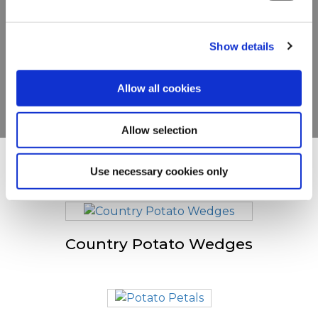
Ontdek ons volledige
Privacy Policy
and
Cookie Policy
.
assortiment
Show details
BEKIJK DE PRODUCTEN
Allow all cookies
Allow selection
Anderen bekeken ook
Use necessary cookies only
Country Potato Wedges