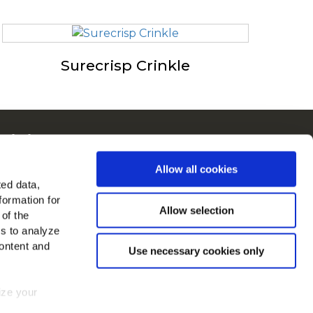
Surecrisp Crinkle
ain in Europa
kijk alle landen
Allow all cookies
ted data,
d ons op
formation for
Allow selection
 of the
es to analyze
ontent and
Use necessary cookies only
mize your