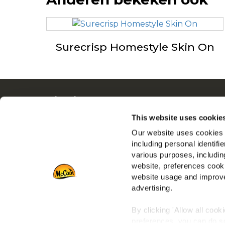
Surecrisp Homestyle Skin On
Navigatie
Ove
Producten
Driv
This website uses cookie
Recepten
Ban
Our website uses cookies a
Merken
Veel
including personal identifi
various purposes, including
Inspiratie
Die
website, preferences cooki
Downloads
Retai
website usage and improve
Contact
advertising.
Port
By clicking 'Allow all cook
preferences, you can do so