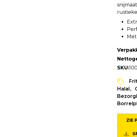
snijmaat
rustiek
Ext
Perf
Met 
Verpakk
Nettog
SKU:
10
Fri
Halal
Bezorgi
Borrelp
ZIE
S