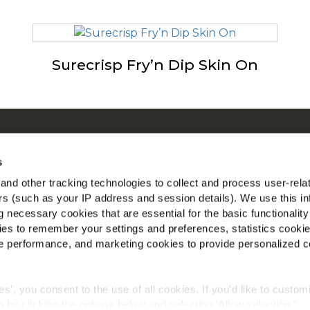
Surecrisp Fry’n Dip Skin On
r ons
McC
en by Our Roots
Be
s
en
nd other tracking technologies to collect and process user-rela
Vin
gestelde vragen
ers (such as your IP address and session details). We use this in
 necessary cookies that are essential for the basic functionality
nst
es to remember your settings and preferences, statistics cooki
l
 performance, and marketing cookies to provide personalized c
aal voor Landbouwers
ies', you consent to the use of all cookies. If you'd like to custo
 by clicking the options below and selecting 'Allow selection.'