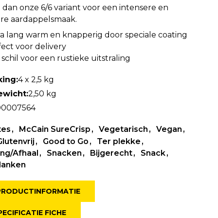
 dan onze 6/6 variant voor een intensere en
ere aardappelsmaak.
ra lang warm en knapperig door speciale coating
ect voor delivery
schil voor een rustieke uitstraling
ing:
4 x 2,5 kg
ewicht:
2,50 kg
00007564
tes
McCain SureCrisp
Vegetarisch
Vegan
Glutenvrij
Good to Go
Ter plekke
ng/Afhaal
Snacken
Bijgerecht
Snack
lanken
 PRODUCTINFORMATIE
PECIFICATIE FICHE