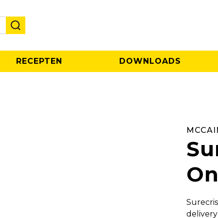
RECEPTEN
DOWNLOADS
MCCAI
Su
O
Surecris
delivery