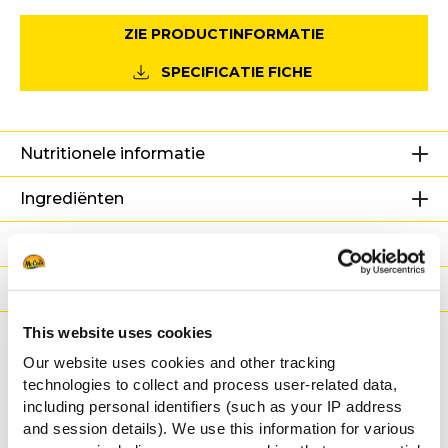
ZIE PRODUCTINFORMATIE
SPECIFICATIE FICHE
Nutritionele informatie
Ingrediënten
Gewicht/Logistiek
Bereidingswijzen
This website uses cookies
Certificaties
Our website uses cookies and other tracking
technologies to collect and process user-related data,
Gerelateerde
including personal identifiers (such as your IP address
and session details). We use this information for various
recepten