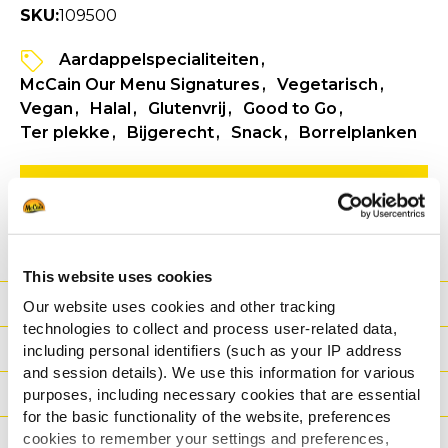
SKU:
109500
Aardappelspecialiteiten
McCain Our Menu Signatures
Vegetarisch
Vegan
Halal
Glutenvrij
Good to Go
Ter plekke
Bijgerecht
Snack
Borrelplanken
ZIE PRODUCTINFORMATIE
SPECIFICATIE FICHE
This website uses cookies
Voordeel
Our website uses cookies and other tracking
technologies to collect and process user-related data,
Nutritionele informatie
including personal identifiers (such as your IP address
and session details). We use this information for various
Ingrediënten
purposes, including necessary cookies that are essential
for the basic functionality of the website, preferences
Gewicht/Logistiek
cookies to remember your settings and preferences,