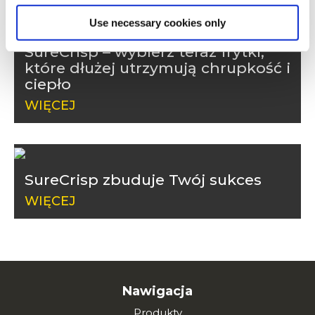
Use necessary cookies only
SureCrisp – wybierz teraz frytki,
które dłużej utrzymują chrupkość i
ciepło
WIĘCEJ
SureCrisp zbuduje Twój sukces
WIĘCEJ
Nawigacja
Produkty