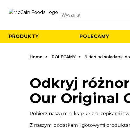
Search
PRODUKTY
POLECAMY
Home
POLECAMY
9 dań od śniadania do
Odkryj różno
Our Original 
Pobierz naszą mini książkę z przepisami i t
Z naszymi dodatkami i gotowymi produktam