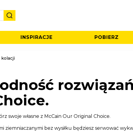
INSPIRACJE
POBIERZ
 kolacji
rodność rozwiązań
Choice.
wórz swoje własne z McCain Our Original Choice.
i ziemniaczanymi bez wysiłku będziesz serwować wykwi