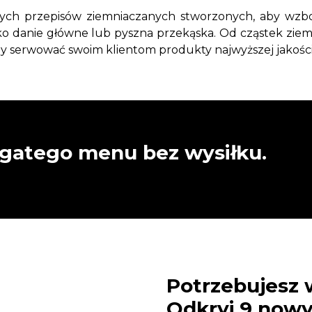
ch przepisów ziemniaczanych stworzonych, aby wzbog
ako danie główne lub pyszna przekąska. Od cząstek zie
, aby serwować swoim klientom produkty najwyższej jakoś
ogatego menu bez wysiłku.
Potrzebujesz
Odkryj 9 now