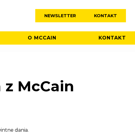
NEWSLETTER
KONTAKT
O MCCAIN
KONTAKT
 z McCain
ntne dania.