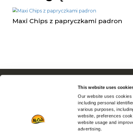
Maxi Chips z papryczkami padron
Nawigacja
This website uses cookie
Produkty
Our website uses cookies a
Inspiracje
including personal identifi
Nasze Marki
various purposes, including
Polecamy
website, preferences cooki
Pobierz
website usage and improve
advertising.
Kontakt