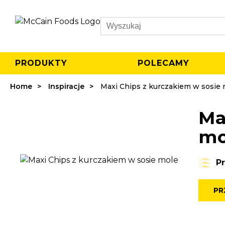
Search
PRODUKTY
POLECAMY
Home
Inspiracje
Maxi Chips z kurczakiem w sosie 
Ma
mo
P
PR