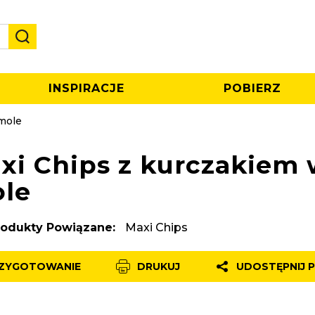
INSPIRACJE
POBIERZ
mole
xi Chips z kurczakiem 
le
rodukty Powiązane:
Maxi Chips
ZYGOTOWANIE
DRUKUJ
UDOSTĘPNIJ P