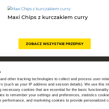
Maxi Chips z kurczakiem curry
ZOBACZ WSZYSTKIE PRZEPISY
O McCain
McCain w
s
Kariera
Zobacz w
nd other tracking technologies to collect and process user-rela
FAQ
ers (such as your IP address and session details). We use this in
Znajdź n
 necessary cookies that are essential for the basic functionality
es to remember your settings and preferences, statistics cooki
 performance, and marketing cookies to provide personalized c