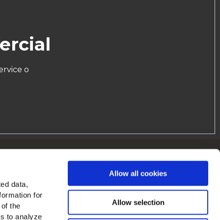
ercial
rvice o
cCain na Europa
Allow all cookies
Ver todos os países
ted data,
formation for
Allow selection
 of the
es to analyze