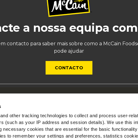
cte a nossa equipa com
em contacto para saber mais sobre como a McCain Foodse
pode ajudar
CONTACTO
obre a McCain
M
s
nspirados Pelas Nossas Raízes
nd other tracking technologies to collect and process user-rela
mprego
ers (such as your IP address and session details). We use this in
AQ
 necessary cookies that are essential for the basic functionality
es to remember your settings and preferences, statistics cooki