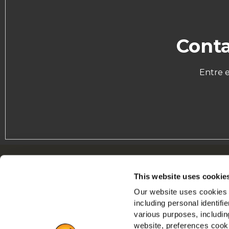
Conta
Entre 
Navigation
S
This website uses cookie
Produtos
I
Our website uses cookies a
Receitas
E
including personal identifi
Marcas
F
various purposes, including
Inspiração
website, preferences cooki