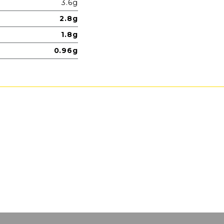
3.6g
2.8g
1.8g
0.96g