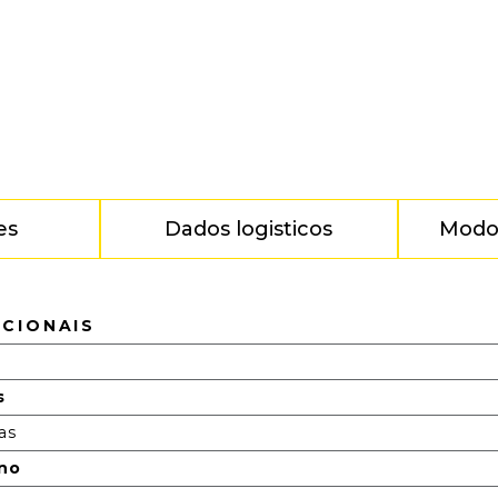
es
Dados logisticos
Modo
ICIONAIS
s
as
ono