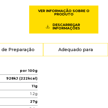
VER INFORMAÇÃO SOBRE O
PRODUTO
DESCARREGAR
INFORMAÇÕES
 de Preparação
Adequado para
por 100g
928kJ (222kcal)
11g
1.2g
27g