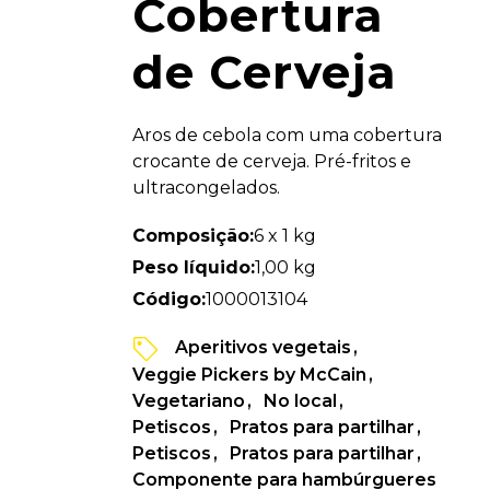
Cobertura
de Cerveja
Aros de cebola com uma cobertura
crocante de cerveja. Pré-fritos e
ultracongelados.
Composição:
6 x 1 kg
Peso líquido:
1,00 kg
Código:
1000013104
Aperitivos vegetais
Veggie Pickers by McCain
Vegetariano
No local
Petiscos
Pratos para partilhar
Petiscos
Pratos para partilhar
Componente para hambúrgueres