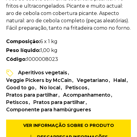
fritos e ultracongelados. Picante e muito actual:
aro de cebola com cobertura picante. Aspecto
natural: aro de cebola completo (peças aleatórias).
Fácil preparação, tanto na fritadeira como no forno.
Composição:
6 x 1 kg
Peso líquido:
1,00 kg
Código:
1000008023
Aperitivos vegetais
Veggie Pickers by McCain
Vegetariano
Halal
Good to go
No local
Petiscos
Pratos para partilhar
Acompanhamento
Petiscos
Pratos para partilhar
Componente para hambúrgueres
VER INFORMAÇÃO SOBRE O PRODUTO