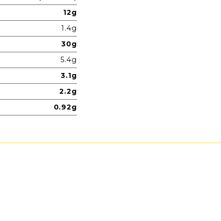
12g
1.4g
30g
5.4g
3.1g
2.2g
0.92g