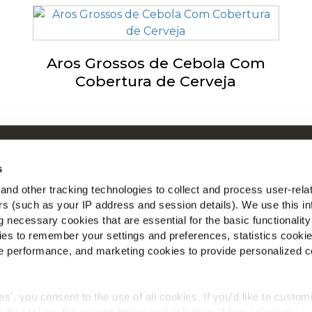
Aros Grossos de Cebola Com
Cobertura de Cerveja
obre a McCain
M
s
nspirados Pelas Nossas Raízes
nd other tracking technologies to collect and process user-rela
mprego
ers (such as your IP address and session details). We use this in
AQ
 necessary cookies that are essential for the basic functionality
es to remember your settings and preferences, statistics cooki
 performance, and marketing cookies to provide personalized c
ies', you consent to the use of all cookies. If you'd like to custo