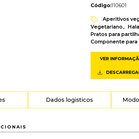
Código:
110601
Aperitivos ve
Vegetariano
Hala
Pratos para partilh
Componente para
VER INFORMAÇ
DESCARREGA
es
Dados logisticos
Modo
ICIONAIS