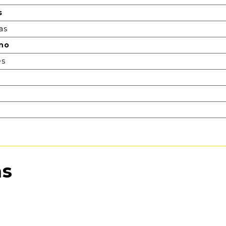
s
as
ono
es
as