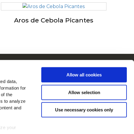
Aros de Cebola Picantes
cCain na Europa
Allow all cookies
Ver todos os países
ted data,
formation for
Allow selection
 of the
es to analyze
ontent and
Use necessary cookies only
mize your