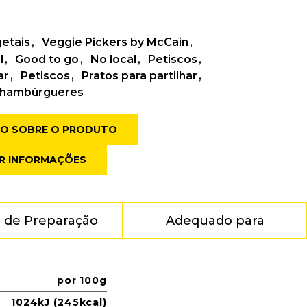
getais
Veggie Pickers by McCain
l
Good to go
No local
Petiscos
ar
Petiscos
Pratos para partilhar
 hambúrgueres
ÃO SOBRE O PRODUTO
R INFORMAÇÕES
 de Preparação
Adequado para
por 100g
1024kJ (245kcal)