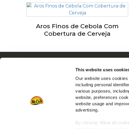
Aros Finos de Cebola Com
Cobertura de Cerveja
Navigation
S
This website uses cookie
Produtos
I
Our website uses cookies a
Receitas
E
including personal identifi
Marcas
F
various purposes, including
Inspiração
website, preferences cooki
Descarregamentos
website usage and improve
advertising.
Contacto
By clicking 'Allow all cook