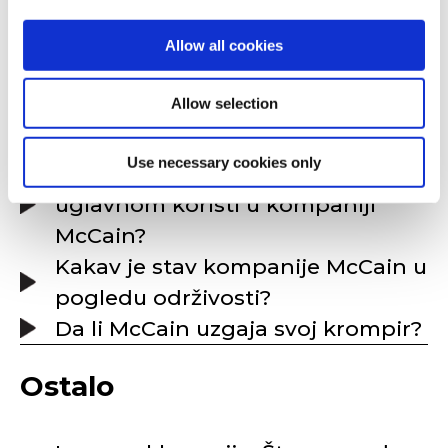
Allow all cookies
Kako je moguće saznati odakle su
krompiri?
Allow selection
Koje sastojke koristite u svojim
proizvodima?
Use necessary cookies only
Odakle dolazi krompir koji se
uglavnom koristi u kompaniji
McCain?
Kakav je stav kompanije McCain u
pogledu održivosti?
Da li McCain uzgaja svoj krompir?
Ostalo