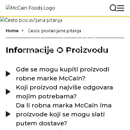
Below you will find some of
the most frequently asked
Home
Često postavljana pitanja
questions about McCain
Informacije O Proizvodu
Foods and our products.
Gde se mogu kupiti proizvodi
robne marke McCain?
Koji proizvod najviše odgovara
mojim potrebama?
Da li robna marka McCain ima
proizvode koji se mogu slati
putem dostave?