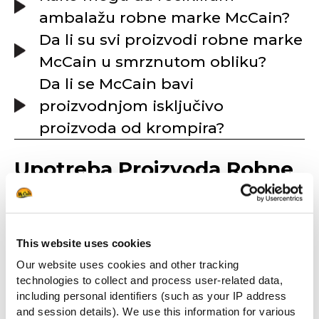
ambalažu robne marke McCain?
Da li su svi proizvodi robne marke
McCain u smrznutom obliku?
Da li se McCain bavi
proizvodnjom isključivo
proizvoda od krompira?
Upotreba Proizvoda Robne
Marke Mccain
This website uses cookies
Ulje je poprimilo previše tamnu
Our website uses cookies and other tracking
nijansu posle prženja. Kako se
technologies to collect and process user-related data,
može rešiti ovaj problem?
including personal identifiers (such as your IP address
Proizvodi se mogu posoliti posle
and session details). We use this information for various