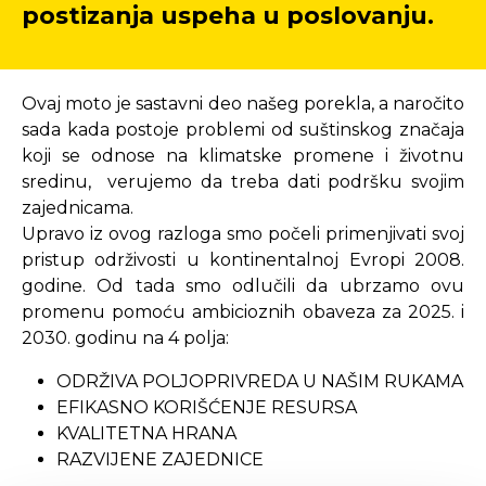
postizanja uspeha u poslovanju.
Ovaj moto je sastavni deo našeg porekla, a naročito
sada kada postoje problemi od suštinskog značaja
koji se odnose na klimatske promene i životnu
sredinu, verujemo da treba dati podršku svojim
zajednicama.
Upravo iz ovog razloga smo počeli primenjivati svoj
pristup održivosti u kontinentalnoj Evropi 2008.
godine. Od tada smo odlučili da ubrzamo ovu
promenu pomoću ambicioznih obaveza za 2025. i
2030. godinu na 4 polja:
ODRŽIVA POLJOPRIVREDA U NAŠIM RUKAMA
EFIKASNO KORIŠĆENJE RESURSA
KVALITETNA HRANA
RAZVIJENE ZAJEDNICE