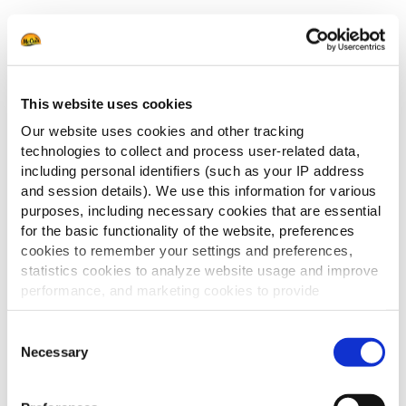
NAŠE PUTOVANJE KA
This website uses cookies
PREUZMITE IZVEŠTAJ
REGENERATIVNOJ
Our website uses cookies and other tracking
POLJOPRIVREDI
technologies to collect and process user-related data,
including personal identifiers (such as your IP address
ZA KREIRANJE PAMETNIH
and session details). We use this information for various
REŠENJA U PREHRAMBENOJ
SAZNAJ VIŠE
purposes, including necessary cookies that are essential
INDUSTRIJI U SKLOPU VAŠEG
for the basic functionality of the website, preferences
ODRŽIVA
POSLOVANJA
cookies to remember your settings and preferences,
NAPRAVLJENA TAKO DA MOŽETE
POLJOPRIVREDA
statistics cookies to analyze website usage and improve
PONUDITI KVALITETNA JELA
performance, and marketing cookies to provide
SAZNAJ VIŠE
JE U NAŠIM
SVOJIM POTROŠAČIMA
personalized content and advertising.
Consent
RUKAMA
EFIKASNO
By clicking 'Allow all cookies', you consent to the use of
Necessary
Selection
SAZNAJ VIŠE
all cookies. If you'd like to customize your preferences,
SAZNAJ NA KOJI NAČIN
KORIŠĆENJE
you can do so by clicking the options below and selecting
PODRŽAVAMO LOKALNU