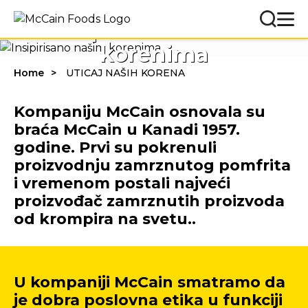
Insipirisano našim
korenima
Home
UTICAJ NAŠIH KORENA
Kompaniju McCain osnovala su
braća McCain u Kanadi 1957.
godine. Prvi su pokrenuli
proizvodnju zamrznutog pomfrita
i vremenom postali najveći
proizvođač zamrznutih proizvoda
od krompira na svetu..
U kompaniji McCain smatramo da
je dobra poslovna etika u funkciji