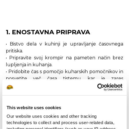
1. ENOSTAVNA PRIPRAVA
• Bistvo dela v kuhinji je upravljanje časovnega
pritiska.
• Pripravite svoj krompir na pameten način brez
lupljenja in kuhanja.
• Pridobite čas s pomočjo kuharskih pomočnikov in
posvetite več časa tistemu, kar je zares
pomembno: prilagajanju, lepi predstavitvi in izvrstni
postrežbi.
This website uses cookies
Our website uses cookies and other tracking
technologies to collect and process user-related data,
2. ENOSTAVNO VNAPREJ KUHAN
including personal identifiers (such as your IP address