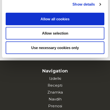
Show details
Drugi so si ogledali tudi
Allow all cookies
Onions are Heroes
Allow selection
PREBERI VEČ
Use necessary cookies only
Navigation
Izdelki
Recepti
Znamka
Navdih
Prenosi