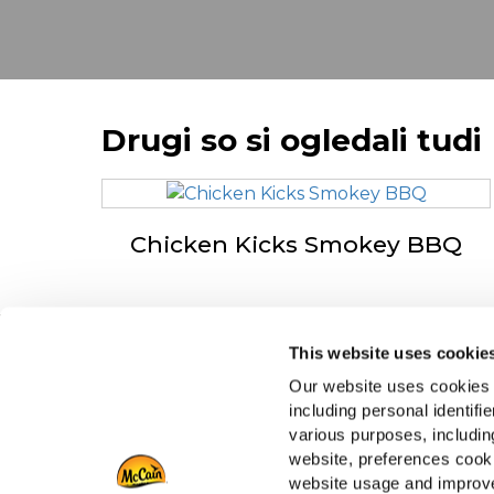
Drugi so si ogledali tudi
Chicken Kicks Smokey BBQ
This website uses cookie
Navigation
O 
Our website uses cookies a
Izdelki
Dr
including personal identifi
Recepti
Za
various purposes, including
Znamka
Po
website, preferences cooki
Navdih
website usage and improve