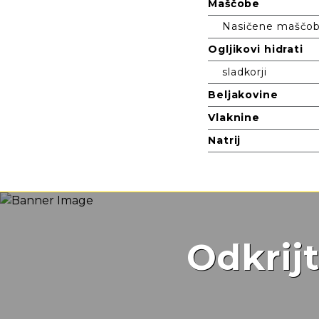
Maščobe
Nasičene maščobn
Ogljikovi hidrati
sladkorji
Beljakovine
Vlaknine
Natrij
Odkrij