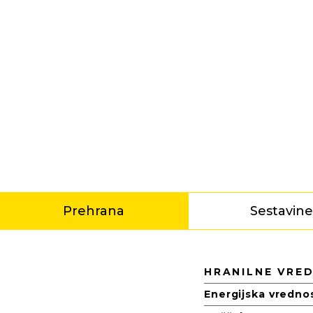
Prehrana
Sestavin
Prehrana
HRANILNE VRE
Energijska vredno