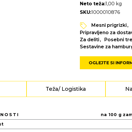
Neto teža:
1,00 kg
SKU:
1000010876
Mesni prigrizki
Pripravljeno za dosta
Za deliti
Posebni tre
Sestavine za hambur
OGLEJTE SI INFOR
e
Teža/ Logistika
Na
DNOSTI
na 100 g za
st