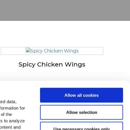
Spicy Chicken Wings
in v Evropi
Allow all cookies
ted data,
ejte si vse države
formation for
Allow selection
 of the
čite nas na
es to analyze
ontent and
Use necessary cookies only