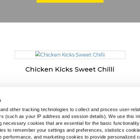
Chicken Kicks Sweet Chilli
s
podjetju McCain
McCa
nd other tracking technologies to collect and process user-rela
iven by Our Roots
Ogl
ers (such as your IP address and session details). We use this in
poslitev
 necessary cookies that are essential for the basic functionality
Poiš
gosta vprašanja
es to remember your settings and preferences, statistics cooki
 performance, and marketing cookies to provide personalized c