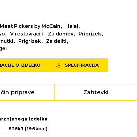
Meat Pickers by McCain
Halal
vo
V restavraciji
Za domov
Prigrizek
nutki
Prigrizek
Za deliti
ger
MACIJE O IZDELKU
SPECIFIKACIJA
čin priprave
Zahtevki
mrznjenega izdelka
825kJ (196kcal)