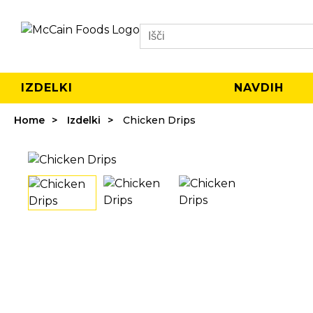
Search
IZDELKI
NAVDIH
Home
Izdelki
Chicken Drips