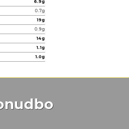
6.9g
0.7g
19g
0.9g
14g
1.1g
1.0g
ponudbo