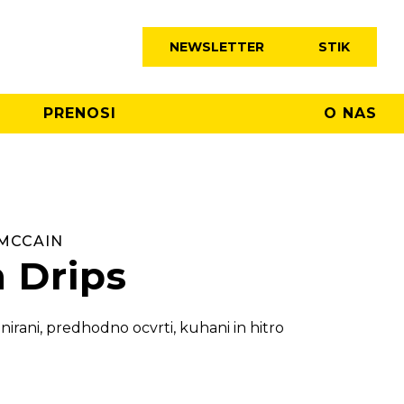
NEWSLETTER
STIK
PRENOSI
O NAS
 MCCAIN
 Drips
nirani, predhodno ocvrti, kuhani in hitro