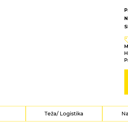
P
N
S
M
H
P
e
Teža/ Logistika
Na