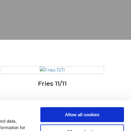
Fries 11/11
in v Evropi
Allow all cookies
ted data,
ejte si vse države
formation for