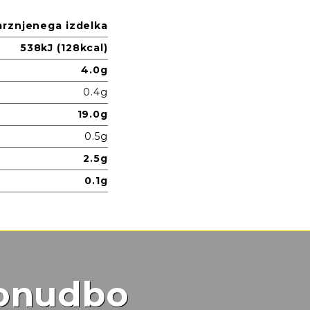
mrznjenega izdelka
538kJ (128kcal)
4.0g
0.4g
19.0g
0.5g
2.5g
0.1g
ponudbo