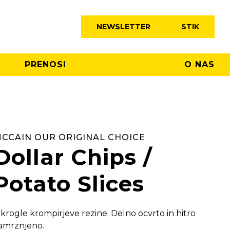
NEWSLETTER
STIK
PRENOSI
O NAS
CCAIN OUR ORIGINAL CHOICE
Dollar Chips /
Potato Slices
krogle krompirjeve rezine. Delno ocvrto in hitro
amrznjeno.