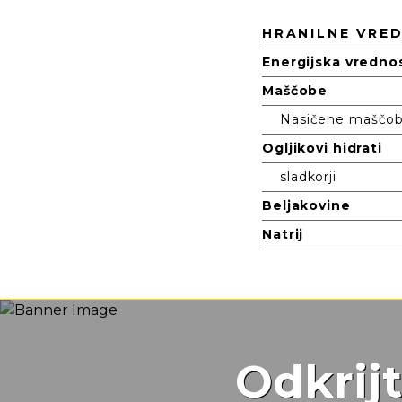
Prehrana
HRANILNE VRE
Energijska vredno
Maščobe
Nasičene maščobn
Ogljikovi hidrati
sladkorji
Beljakovine
Natrij
Odkrij