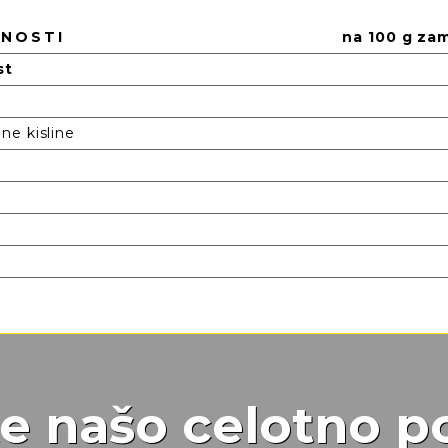
DNOSTI
na 100 g za
st
e kisline
te našo celotno 