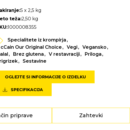
akiranje:
5 x 2,5 kg
eto teža:
2,50 kg
KU:
1000008355
Specialitete iz krompirja
cCain Our Original Choice
Vegi
Vegansko
alal
Brez glutena
V restavraciji
Priloga
rigrizek
Sestavine
OGLEJTE SI INFORMACIJE O IZDELKU
SPECIFIKACIJA
čin priprave
Zahtevki