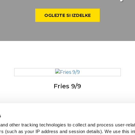
OGLEJTE SI IZDELKE
Fries 9/9
s
podjetju McCain
McCa
nd other tracking technologies to collect and process user-rela
iven by Our Roots
Ogl
ers (such as your IP address and session details). We use this in