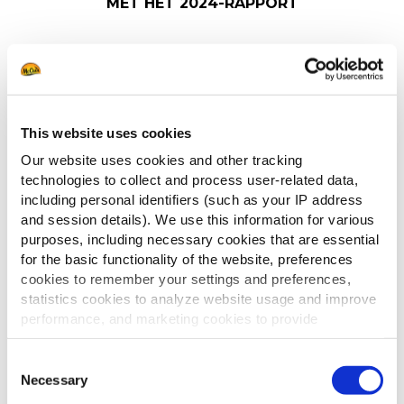
MET HET 2024-RAPPORT
LEES HIER MEER
ONZE REIS NAAR
REGENERATIEVE LANDBOUW
This website uses cookies
LEES MEER
Our website uses cookies and other tracking
OM SLIMME
technologies to collect and process user-related data,
SLIMME EN
VOEDSELOPLOSSINGEN VOOR
including personal identifiers (such as your IP address
UW BEDRIJF TE CREËREN
and session details). We use this information for various
DUURZAME
purposes, including necessary cookies that are essential
KWALITEITSVOEDING GEMAAKT
LANDBOUW DAT
for the basic functionality of the website, preferences
ZODAT U KWALITEIT KUNT
LEES MEER
GROEIENDE GEMEENSCHAPPEN
cookies to remember your settings and preferences,
BIEDEN
HEBBEN WE ZELF
ZIJ ZIJN HET HART VAN ONZE
statistics cookies to analyze website usage and improve
EFFICIËNT
INDUSTRIE
performance, and marketing cookies to provide
IN HANDEN
WERKEN MET
LEES MEER
personalized content and advertising.
ONTDEK HOE WE LOKAAL
Consent
HULPBRONNEN
STEUNEN
By clicking 'Allow all cookies', you consent to the use of
Necessary
Selection
all cookies. If you'd like to customize your preferences,