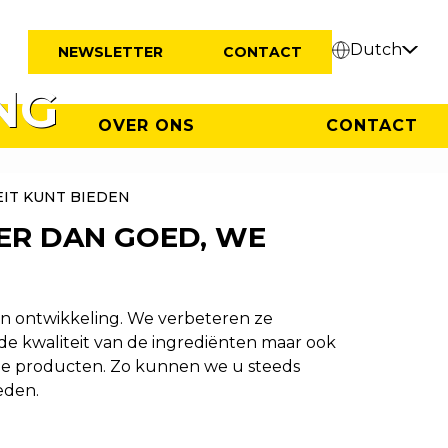
Dutch
NEWSLETTER
CONTACT
NG
OVER ONS
CONTACT
EDEN.
IT KUNT BIEDEN
ER DAN GOED, WE
 in ontwikkeling. We verbeteren ze
 de kwaliteit van de ingrediënten maar ook
 de producten. Zo kunnen we u steeds
eden.