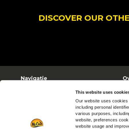
DISCOVER OUR OTHER
Navigatie
Ov
Producten
Ba
This website uses cookie
Recepten
Ve
Our website uses cookies a
Merken
including personal identifi
Inspiratie
various purposes, including
Downloads
website, preferences cooki
Contact
website usage and improve