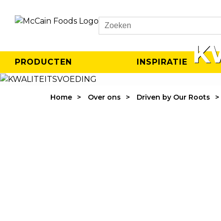
Search
K
PRODUCTEN
INSPIRATIE
ZO G
Home
Over ons
Driven by Our Roots