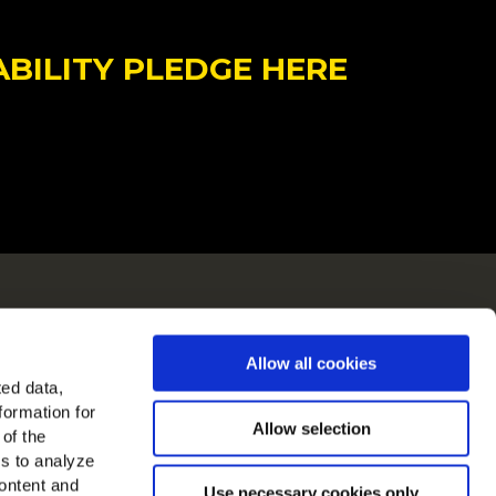
ABILITY PLEDGE HERE
ch
Allow all cookies
in in Europa
ted data,
formation for
jk alle landen
Allow selection
 of the
es to analyze
ons op
ontent and
Use necessary cookies only