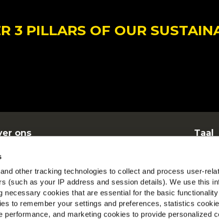
 3 PILLARS OF OUR SUSTAIN
er ons
Taal
nen
Dut
s
elgestelde vragen
McCa
nd other tracking technologies to collect and process user-rela
ers (such as your IP address and session details). We use this in
Beki
 necessary cookies that are essential for the basic functionality
es to remember your settings and preferences, statistics cooki
Vind 
 performance, and marketing cookies to provide personalized c