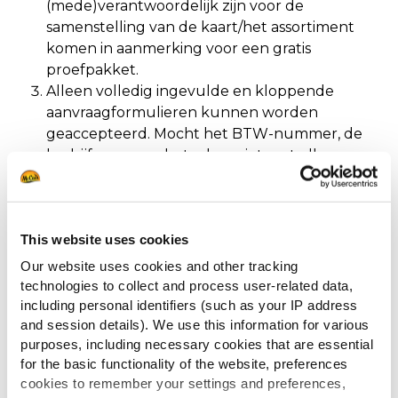
(mede)verantwoordelijk zijn voor de
samenstelling van de kaart/het assortiment
komen in aanmerking voor een gratis
proefpakket.
Alleen volledig ingevulde en kloppende
aanvraagformulieren kunnen worden
geaccepteerd. Mocht het BTW-nummer, de
bedrijfsnaam en het adres niet met elkaar
corresponderen, dan mag McCain Foods
Belgium NV de aanvraag afwijzen.
Er kan maximaal één proefpakket per bedrijf
This website uses cookies
worden aangevraagd.
Deze actie is alleen geldig in België, het bedrijf
Our website uses cookies and other tracking
dient ook gevestigd te zijn in België.
technologies to collect and process user-related data,
Gegevens worden uitsluitend gebruikt in
including personal identifiers (such as your IP address
and session details). We use this information for various
overeenstemming met de General Data
purposes, including necessary cookies that are essential
Protection Regulation (GDPR).
for the basic functionality of the website, preferences
De ingevulde persoonsgegevens worden
cookies to remember your settings and preferences,
enkel gebruikt voor de aanvraag van het