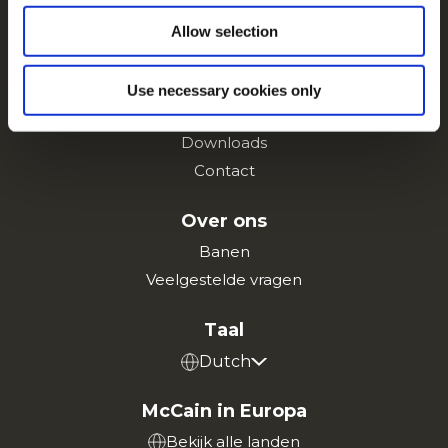
Navigatie
Producten
Allow selection
Recepten
Merken
Use necessary cookies only
Inspiratie
Downloads
Contact
Over ons
Banen
Veelgestelde vragen
Taal
Dutch
McCain in Europa
Bekijk alle landen