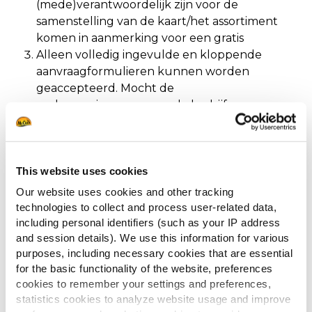
(mede)verantwoordelijk zijn voor de
samenstelling van de kaart/het assortiment
komen in aanmerking voor een gratis
Alleen volledig ingevulde en kloppende
aanvraagformulieren kunnen worden
geaccepteerd. Mocht de
ondernemingsnummer, de bedrijfsnaam en
het adres niet met elkaar corresponderen, dan
mag McCain Foods Belgium de aanvraag
afwijzen.
This website uses cookies
Er kan maximaal één proefpakket per bedrijf
worden aangevraagd.
Our website uses cookies and other tracking
Deze actie is alleen geldig in België, het bedrijf
technologies to collect and process user-related data,
dient ook gevestigd te zijn in België.
including personal identifiers (such as your IP address
and session details). We use this information for various
Gegevens worden uitsluitend gebruikt in
purposes, including necessary cookies that are essential
overeenstemming met de General Data
for the basic functionality of the website, preferences
Protection Regulation (GDPR).
cookies to remember your settings and preferences,
De ingevulde persoonsgegevens worden
statistics cookies to analyze website usage and improve
enkel gebruikt voor de aanvraag van het