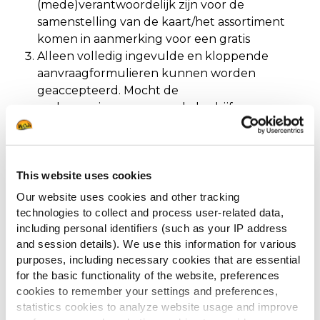
(mede)verantwoordelijk zijn voor de
samenstelling van de kaart/het assortiment
komen in aanmerking voor een gratis
Alleen volledig ingevulde en kloppende
aanvraagformulieren kunnen worden
geaccepteerd. Mocht de
ondernemingsnummer, de bedrijfsnaam en
het adres niet met elkaar corresponderen, dan
mag McCain Foods Belgium de aanvraag
afwijzen.
This website uses cookies
Er kan maximaal één proefpakket per bedrijf
worden aangevraagd.
Our website uses cookies and other tracking
Deze actie is alleen geldig in België, het bedrijf
technologies to collect and process user-related data,
dient ook gevestigd te zijn in België.
including personal identifiers (such as your IP address
and session details). We use this information for various
Gegevens worden uitsluitend gebruikt in
purposes, including necessary cookies that are essential
overeenstemming met de General Data
for the basic functionality of the website, preferences
Protection Regulation (GDPR).
cookies to remember your settings and preferences,
De ingevulde persoonsgegevens worden
statistics cookies to analyze website usage and improve
enkel gebruikt voor de aanvraag van het