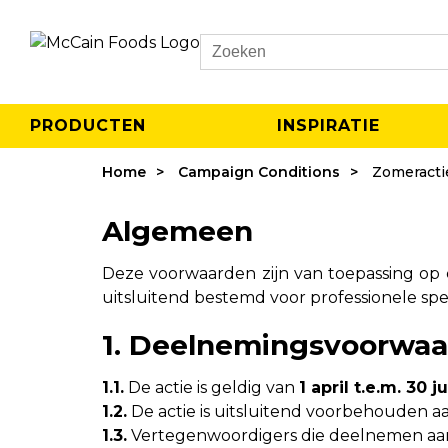
Search
PRODUCTEN
INSPIRATIE
Home
Campaign Conditions
Zomeracti
Algemeen
Deze voorwaarden zijn van toepassing op
uitsluitend bestemd voor professionele spel
1. Deelnemingsvoorwa
1.1.
De actie is geldig van
1 april t.e.m. 30 
1.2.
De actie is uitsluitend voorbehouden 
1.3.
Vertegenwoordigers die deelnemen aan d