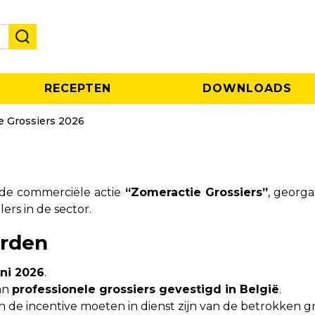
RECEPTEN
DOWNLOADS
e Grossiers 2026
 de commerciële actie
“Zomeractie Grossiers”
, georg
ers in de sector.
arden
juni 2026
.
aan
professionele grossiers gevestigd in België
.
e incentive moeten in dienst zijn van de betrokken gro