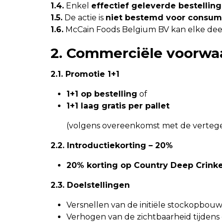
1.4.
Enkel
effectief geleverde bestellin
1.5.
De actie is
niet bestemd voor consu
1.6.
McCain Foods Belgium BV kan elke deeln
2. Commerciële voorwaa
2.1. Promotie 1+1
1+1 op bestelling
of
1+1 laag gratis per pallet
(volgens overeenkomst met de verteg
2.2. Introductiekorting – 20%
20% korting op Country Deep Crink
2.3. Doelstellingen
Versnellen van de initiële stockopbou
Verhogen van de zichtbaarheid tijdens