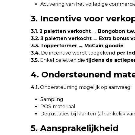
Activering van het volledige commercië
3. Incentive voor verko
3.1.
2 paletten verkocht
→
Bongobon t.w.
3.2.
3 paletten verkocht
→
Extra bonus v
3.3.
Topperformer
→
McCain goodie
3.4.
De incentive wordt toegekend
per in
3.5.
Enkel paletten die
tijdens de actiepe
4. Ondersteunend mate
4.1.
Ondersteuning mogelijk op aanvraag:
Sampling
POS‑materiaal
Degustaties bij klanten (afhankelijk va
5. Aansprakelijkheid