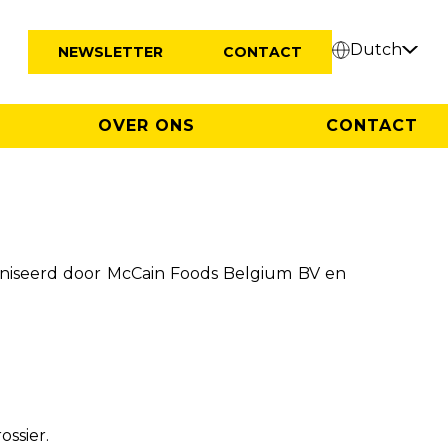
Dutch
NEWSLETTER
CONTACT
OVER ONS
CONTACT
aniseerd door McCain Foods Belgium BV en
ssier.