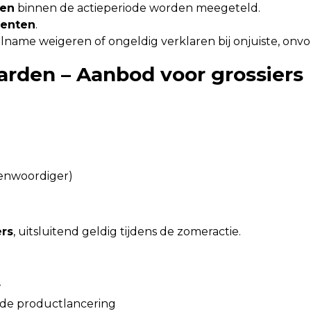
gen
binnen de actieperiode worden meegeteld.
menten
.
ame weigeren of ongeldig verklaren bij onjuiste, onvol
rden – Aanbod voor grossiers
enwoordiger)
ers
, uitsluitend geldig tijdens de zomeractie.
w
 de productlancering