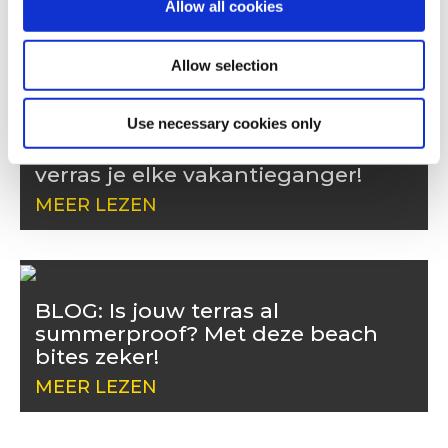
Allow all cookies
friet om bij weg te dromen!
MEER LEZEN
Allow selection
Use necessary cookies only
BLOG: Met deze fingerfood hapjes
verras je elke vakantieganger!
MEER LEZEN
BLOG: Is jouw terras al
summerproof? Met deze beach
bites zeker!
MEER LEZEN