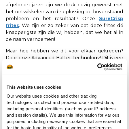
afgelopen jaren zijn we druk bezig geweest met
het ontwikkelen van de oplossing op bovenstaand
probleem en het resultaat? Onze
SureCrisp
frites
. We zijn er zo zeker van dat deze frites dé
knapperigste zijn die wij hebben, dat we het al in
de naam vernoemen!
Maar hoe hebben we dit voor elkaar gekregen?
Door onze Advanced Batter Technology! Dit is een
onzichtbare coating over onze frites die ervoor
zorgt dat de frites langdurig knapperig blijven. Dit
samen met onze speciale bezorgmethodes zorgen
ervoor dat jouw frites tot wel 20 minuten extra
This website uses cookies
knapperig en warm in een bezorgtas blijven. Zo
Our website uses cookies and other tracking
weet je zeker dat jouw gasten alleen het
technologies to collect and process user-related data,
allerbeste krijgen en kun jij zorgeloos bezorgen.
including personal identifiers (such as your IP address
and session details). We use this information for various
Maar die 20 minuten winst, wat levert dat nu
purposes, including necessary cookies that are essential
eigenlijk op? In de praktijk betekent het een
for the basic functionality of the website, preferences