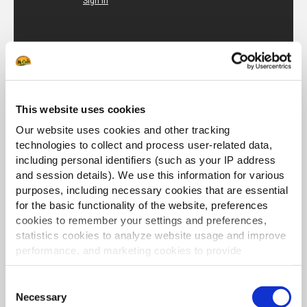
Houd de hoge kwaliteit van de
This website uses cookies
maaltijden en optimaliseer uw
Our website uses cookies and other tracking
Back Of House-activiteiten met
technologies to collect and process user-related data,
ons nieuwe product.
including personal identifiers (such as your IP address
and session details). We use this information for various
purposes, including necessary cookies that are essential
Ontgrendel waardevolle inzichten van
for the basic functionality of the website, preferences
consumenten: Verhoog de productkwaliteit bij
cookies to remember your settings and preferences,
bezorging en afhaalmaaltijden, zelfs met tijd-,
statistics cookies to analyze website usage and improve
personeels- of apparatuurbeperkingen.
performance, and marketing cookies to provide
Onderscheid u van concurrenten met
personalized content and advertising.
exclusieve
SureCrisp MAX
:
Consent
By clicking 'Allow all cookies', you consent to the use of
Necessary
Selection
Maximale crunch