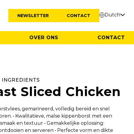
Dutch
NEWSLETTER
CONTACT
OVER ONS
CONTACT
 INGREDIENTS
st Sliced Chicken
stvlees, gemarineerd, volledig bereid en snel
ren. • Kwalitatieve, malse kippenborst met een
 smaak en textuur • Gemakkelijke oplossing:
ntdooien en serveren • Perfecte vorm en dikte