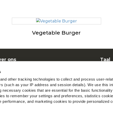
Vegetable Burger
er ons
Taal
nen
Dut
s
elgestelde vragen
McCa
nd other tracking technologies to collect and process user-rela
ers (such as your IP address and session details). We use this in
Beki
 necessary cookies that are essential for the basic functionality
es to remember your settings and preferences, statistics cooki
Vind 
 performance, and marketing cookies to provide personalized c