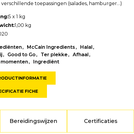
l verschillende toepassingen (salades, hamburger…)
ing:
5 x 1 kg
wicht:
1,00 kg
020
rediënten
McCain Ingredients
Halal
ij
Good to Go
Ter plekke
Afhaal
e momenten
Ingrediënt
PRODUCTINFORMATIE
ECIFICATIE FICHE
Bereidingswijzen
Certificaties