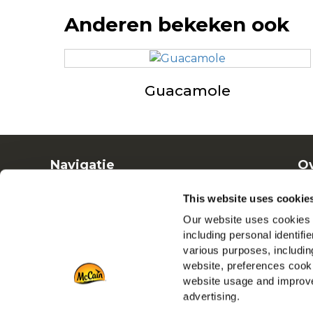
Anderen bekeken ook
Guacamole
Navigatie
Ov
Producten
Ba
This website uses cookie
Recepten
Ve
Our website uses cookies a
Merken
including personal identifi
Inspiratie
various purposes, including
Downloads
website, preferences cooki
Contact
website usage and improve
advertising.