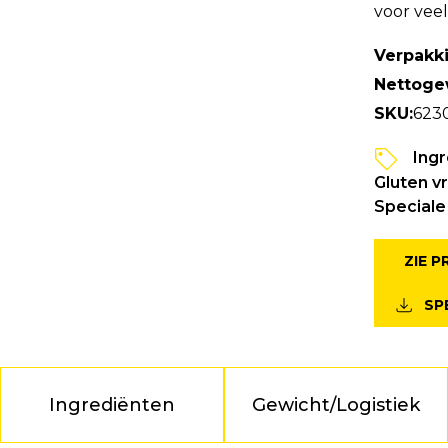
voor vee
Verpakk
Nettoge
SKU:
623
Ing
Gluten vr
Special
ZIE 
SP
Ingrediënten
Gewicht/Logistiek