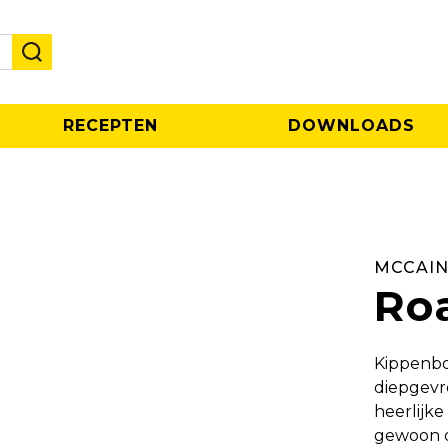
RECEPTEN
DOWNLOADS
MCCAIN
Roa
Kippenbor
diepgevro
heerlijke
gewoon o