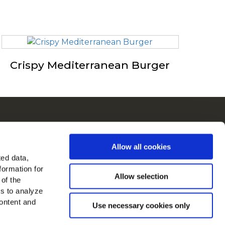
Crispy Mediterranean Burger
ch
Allow all cookies
in in Europa
ted data,
formation for
jk alle landen
Allow selection
 of the
es to analyze
ons op
ontent and
Use necessary cookies only