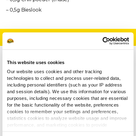
– 0,5g Bieslook
Bereiding
Bak de Maxi Chips aardappelen 3.15 minuten lang
This website uses cookies
op 175º in een ruime hoeveelheid, hete olijfolie.
Our website uses cookies and other tracking
Laat ze uitlekken op keukenpapier en voeg een
technologies to collect and process user-related data,
beetje zout toe.
including personal identifiers (such as your IP address
and session details). We use this information for various
Bak de kipfilet met de olijfolie en voeg peper en
purposes, including necessary cookies that are essential
breng het op smaak met peper en zout. Dek het
for the basic functionality of the website, preferences
af met een deksel gedurende 2 minuten op laag
cookies to remember your settings and preferences,
vuur. Draai de kipfilet halverwege om. Laat de kip
statistics cookies to analyze website usage and improve
iets afkoelen en scheur met je vingers de filet in
performance, and marketing cookies to provide
smalle reepjes.
personalized content and advertising.