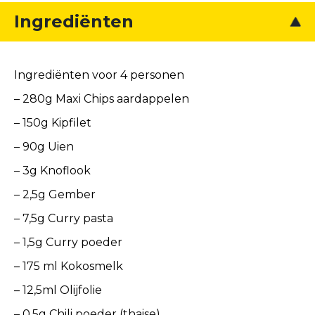
Ingrediënten
Ingrediënten voor 4 personen
– 280g Maxi Chips aardappelen
– 150g Kipfilet
– 90g Uien
– 3g Knoflook
– 2,5g Gember
– 7,5g Curry pasta
– 1,5g Curry poeder
– 175 ml Kokosmelk
– 12,5ml Olijfolie
– 0,5g Chili poeder (thaise)