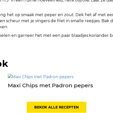
175º in een ruime hoeveelheid, hete olijfolie. Laat ze 
breng het op smaak met peper en zout. Dek het af met e
 en scheur met je vingers de filet in smalle reepjes. Ba
ken.
pelen en garneer het met een paar blaadjes koriander 
ok
Maxi Chips met Padron pepers
BEKIJK ALLE RECEPTEN