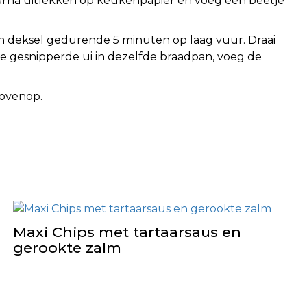
daarna uitlekken op keukenpapier en voeg een beetje
en deksel gedurende 5 minuten op laag vuur. Draai
k de gesnipperde ui in dezelfde braadpan, voeg de
bovenop.
Maxi Chips met tartaarsaus en
gerookte zalm