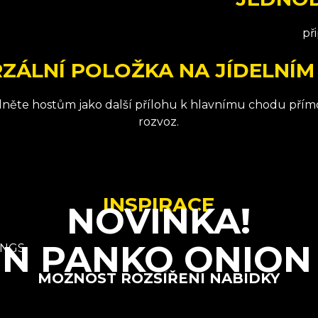
př
ZÁLNÍ POLOŽKA NA JÍDELNÍM
něte hostům jako další přílohu k hlavnímu chodu přímo 
rozvoz.
INSPIRACE
NOVINKA!
N PANKO ONION
MOŽNOST ROZŠÍŘENÍ NABÍDKY