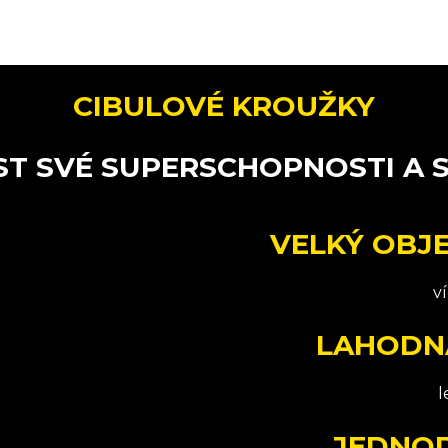
CIBULOVÉ KROUŽKY
ST SVÉ SUPERSCHOPNOSTI A 
VELKÝ OBJ
v
LAHODN
l
JEDNO