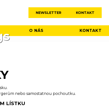
NEWSLETTER
KONTAKT
O NÁS
KONTAKT
gs
KY
sku.
mburgerům nebo samostatnou pochoutku.
ÍM LÍSTKU