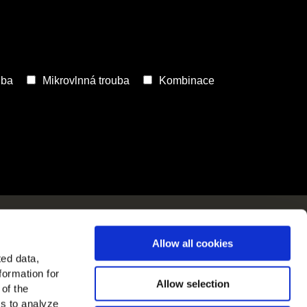
n v Evropě
Allow all cookies
azit všechny země
ted data,
formation for
jte nás na
Allow selection
 of the
es to analyze