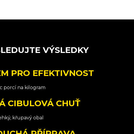
SLEDUJTE VÝSLEDKY
EM PRO EFEKTIVNOST
íc porcí na kilogram
Á CIBULOVÁ CHUŤ
ehký, křupavý obal
DUCHÁ PŘÍPRAVA