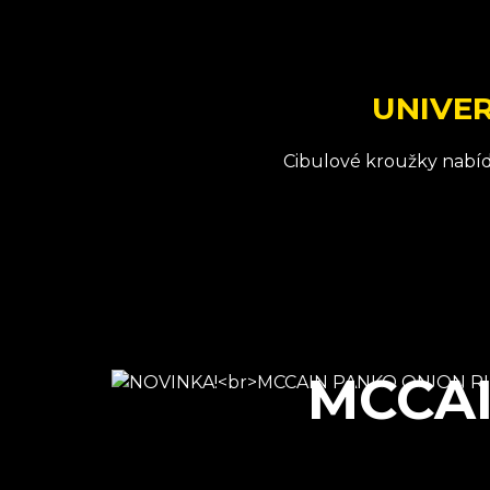
UNIVER
Cibulové kroužky nabíd
MCCAI