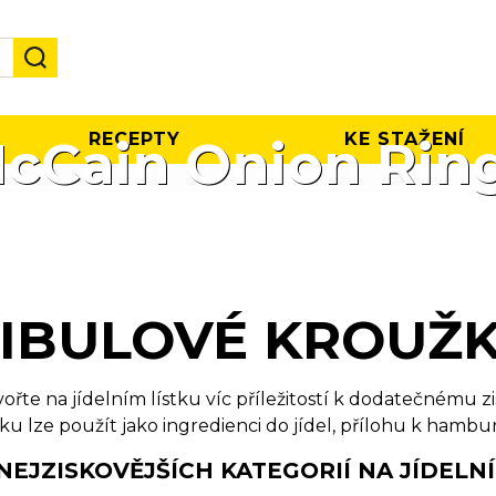
RECEPTY
KE STAŽENÍ
cCain Onion Rin
S
IBULOVÉ KROUŽ
ořte na jídelním lístku víc příležitostí k dodatečnému zi
ku lze použít jako ingredienci do jídel, přílohu k ha
NEJZISKOVĚJŠÍCH KATEGORIÍ NA JÍDELN