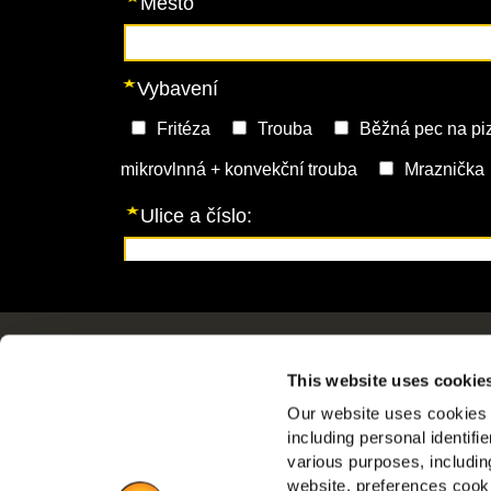
Navigace
O sp
This website uses cookie
Produkty
Pohán
Our website uses cookies a
Recepty
Nabíd
including personal identifi
Značky
Nejčas
various purposes, including
Inspirace
website, preferences cooki