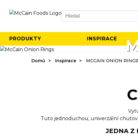
Search
PRODUKTY
INSPIRACE
M
Domů
Inspirace
MCCAIN ONION RING
C
Vytv
Tuto jednoduchou, univerzální chuťov
JEDNA Z 