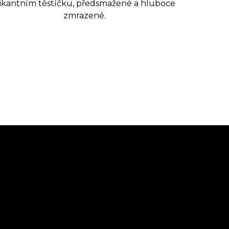
ikantním těstíčku, předsmažené a hluboce
zmrazené.