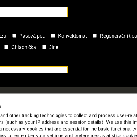
olečnosti McCain
McCai
s
ěno našimi kořeny
Zobr
nd other tracking technologies to collect and process user-rela
ka práce
ers (such as your IP address and session details). We use this in
Sledu
tější dotazy
 necessary cookies that are essential for the basic functionality
es to remember your settings and preferences, statistics cooki