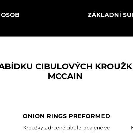
E OSOB
ZÁKLADNÍ S
NABÍDKU CIBULOVÝCH KROUŽK
MCCAIN
ONION RINGS PREFORMED
Kroužky z drcené cibule, obalené ve