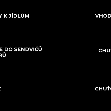
Y K JÍDLŮM
VHOD
E DO SENDVIČŮ
CHU
RŮ
Z
CHUŤ