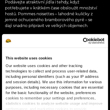
Podávejte atraktivní jídla i tehdy, když
potřebujete v krátkém čase obsloužit množství
hostů. Pommes noisettes – lahodné kuličky z
jemně ochuceného bramborového pyré – se
dají snadno připravit ve velkých objemech.
ROZŠIŘTE A DIVERZIFIKUJTE
SVŮJ JÍDELNÍ LÍSTEK
This website uses cookies
Klasické hranolky, patatas bravas, krokety,
palačinky nebo nastrouhané a opečené
Our website uses cookies and other tracking
brambory – jako hlavní jídlo nebo příloha.
technologies to collect and process user-related data,
Zůstanou teplé a čerstvé celé hodiny.
including personal identifiers (such as your IP address
and session details). We use this information for various
purposes, including necessary cookies that are essential
for the basic functionality of the website, preferences
UŽÍVEJTE SI VYSOKOU
cookies to remember your settings and preferences,
statistics cookies to analyze website usage and improve
KVALITU PO CELÝ ROK
performance, and marketing cookies to provide