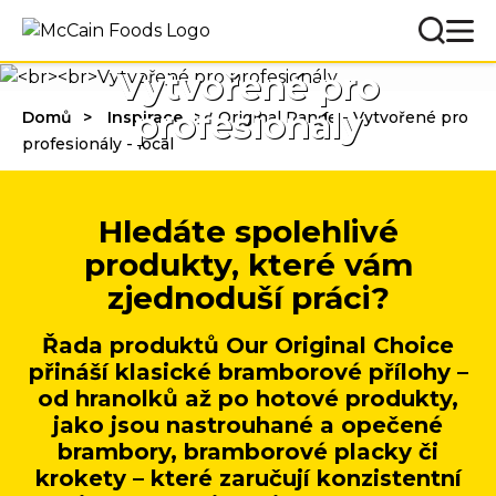
Vytvořené pro
profesionály
Domů
Inspirace
Original Range - Vytvořené pro
profesionály - local
Hledáte spolehlivé
produkty, které vám
zjednoduší práci?
Řada produktů Our Original Choice
přináší klasické bramborové přílohy –
od hranolků až po hotové produkty,
jako jsou nastrouhané a opečené
brambory, bramborové placky či
krokety – které zaručují konzistentní