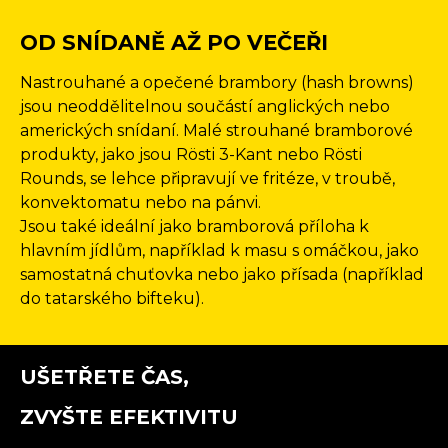
OD SNÍDANĚ AŽ PO VEČEŘI
Nastrouhané a opečené brambory (hash browns)
jsou neoddělitelnou součástí anglických nebo
amerických snídaní. Malé strouhané bramborové
produkty, jako jsou Rösti 3-Kant nebo Rösti
Rounds, se lehce připravují ve fritéze, v troubě,
konvektomatu nebo na pánvi.
Jsou také ideální jako bramborová příloha k
hlavním jídlům, například k masu s omáčkou, jako
samostatná chuťovka nebo jako přísada (například
do tatarského bifteku).
UŠETŘETE ČAS,
ZVYŠTE EFEKTIVITU