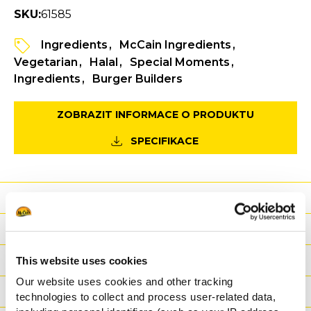
SKU:
61585
Ingredients
McCain Ingredients
Vegetarian
Halal
Special Moments
Ingredients
Burger Builders
ZOBRAZIT INFORMACE O PRODUKTU
SPECIFIKACE
Výhody
Výživové hodnoty
Ingredience
This website uses cookies
Our website uses cookies and other tracking
Hmotnost/Balení
technologies to collect and process user-related data,