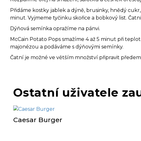
Přidáme kostky jablek a dýně, brusinky, hnědý cukr,
minut. Vyjmeme tyčinku skořice a bobkový list. Č
Dýňová semínka opražíme na pánvi.
McCain Potato Pops smažíme 4 až 5 minut při teplo
majonézou a podáváme s dýňovými semínky.
Čatní je možné ve větším množství připravit předem 
Ostatní uživatele za
Caesar Burger