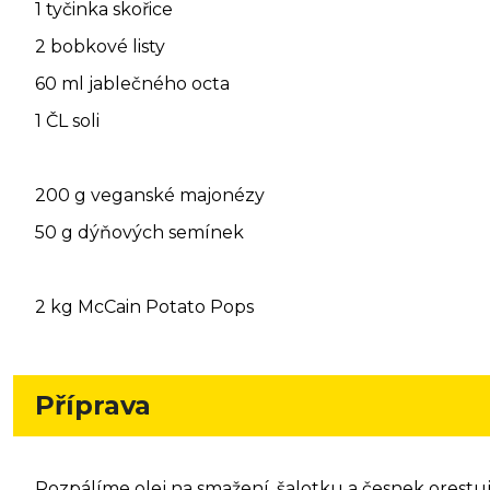
1 tyčinka skořice
2 bobkové listy
60 ml jablečného octa
1 ČL soli
200 g veganské majonézy
50 g dýňových semínek
2 kg McCain Potato Pops
Příprava
Rozpálíme olej na smažení, šalotku a česnek orestuj