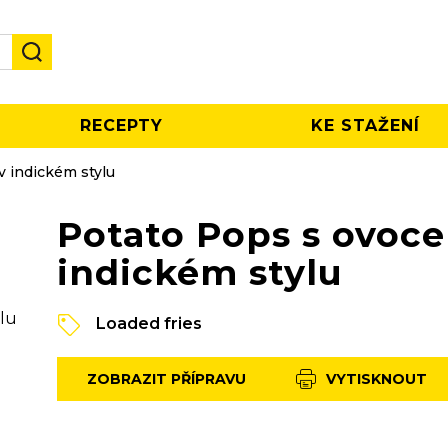
RECEPTY
KE STAŽENÍ
v indickém stylu
Potato Pops s ovoce
indickém stylu
Loaded fries
ZOBRAZIT PŘÍPRAVU
VYTISKNOUT