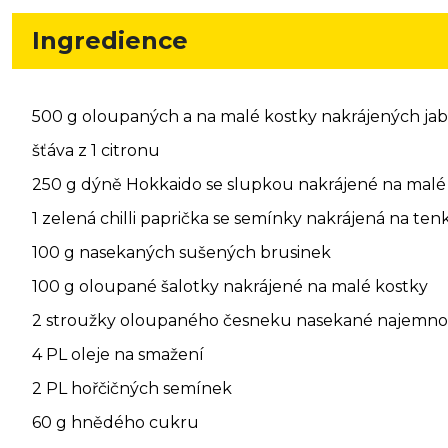
Ingredience
500 g oloupaných a na malé kostky nakrájených jab
šťáva z 1 citronu
250 g dýně Hokkaido se slupkou nakrájené na malé
1 zelená chilli paprička se semínky nakrájená na te
100 g nasekaných sušených brusinek
100 g oloupané šalotky nakrájené na malé kostky
2 stroužky oloupaného česneku nasekané najemno
4 PL oleje na smažení
2 PL hořčičných semínek
60 g hnědého cukru