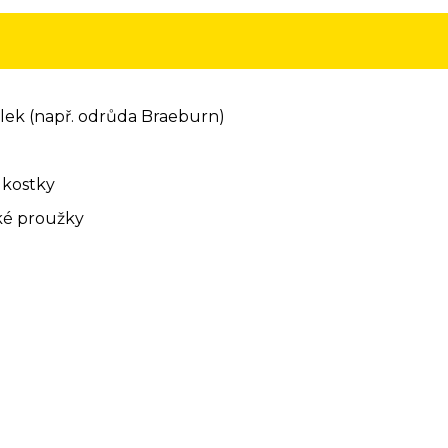
lek (např. odrůda Braeburn)
 kostky
nké proužky