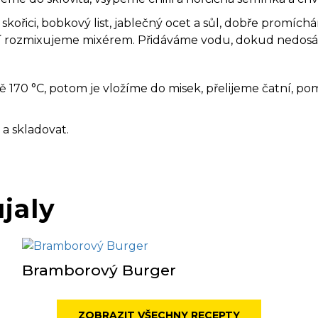
 skořici, bobkový list, jablečný ocet a sůl, dobře prom
atní rozmixujeme mixérem. Přidáváme vodu, dokud nedo
tě 170 °C, potom je vložíme do misek, přelijeme čatní,
a skladovat.
ujaly
Bramborový Burger
ZOBRAZIT VŠECHNY RECEPTY