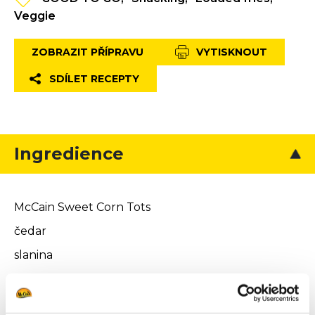
Veggie
ZOBRAZIT PŘÍPRAVU
VYTISKNOUT
SDÍLET RECEPTY
Ingredience
McCain Sweet Corn Tots
čedar
slanina
jarní cibulka
papričky