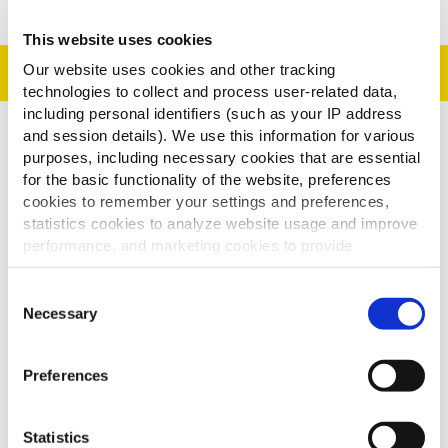
This website uses cookies
Příprava
Our website uses cookies and other tracking
technologies to collect and process user-related data,
including personal identifiers (such as your IP address
and session details). We use this information for various
Na přípravu základu:
purposes, including necessary cookies that are essential
for the basic functionality of the website, preferences
Sweet Corn Tots připravíme podle návodu na
cookies to remember your settings and preferences,
obalu.
statistics cookies to analyze website usage and improve
Slaninu nakrájíme na tenké proužky a opečeme.
performance, and marketing cookies to provide
personalized content and advertising.
Pikantní papričky nakrájíme.
Consent
2. Podávání: Horké Sweet Corn Tots přikryjeme
By clicking 'Allow all cookies', you consent to the use of
Necessary
Selection
čedarem a přidáme slaninu a jarní cibulku.
all cookies. If you'd like to customize your preferences,
you can do so by clicking the options below and selecting
Preferences
'Allow selection.'
To learn more about our cookies, click on "Show details."
Ostatní uživatele
Statistics
You can withdraw or modify your consent at any time by