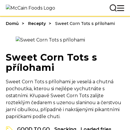
Domů
Recepty
Sweet Corn Tots s přílohami
Sweet Corn Tots s
přílohami
Sweet Corn Tots s přílohami je veselá a chutná
pochoutka, kterou si nejlépe vychutnáte s
ostatními. Křupavé Sweet Corn Tots zalijte
rozteklým čedarem s uzenou slaninou a čerstvou
jarní cibulkou, případně i nakrájenými pikantními
papričkami podle chuti.
GOOD TO GO
Snacking
Loaded fries