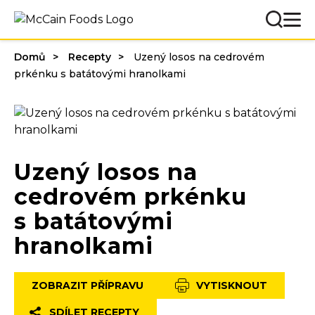
Domů
Recepty
Uzený losos na cedrovém
prkénku s batátovými hranolkami
Uzený losos na
cedrovém prkénku
s batátovými
hranolkami
ZOBRAZIT PŘÍPRAVU
VYTISKNOUT
SDÍLET RECEPTY