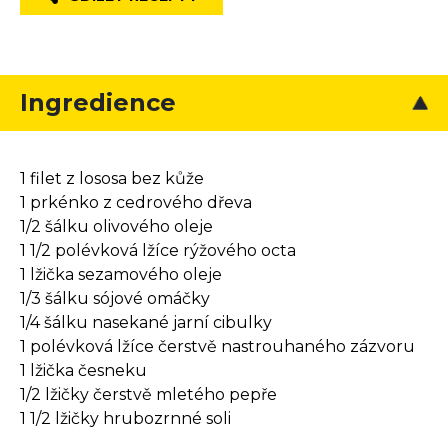
Ingredience
1 filet z lososa bez kůže
1 prkénko z cedrového dřeva
1/2 šálku olivového oleje
1 1/2 polévková lžíce rýžového octa
1 lžička sezamového oleje
1/3 šálku sójové omáčky
1/4 šálku nasekané jarní cibulky
1 polévková lžíce čerstvě nastrouhaného zázvoru
1 lžička česneku
1/2 lžičky čerstvě mletého pepře
1 1/2 lžičky hrubozrnné soli