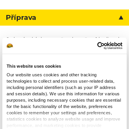
Příprava
Cedrové prkénko namočte alespoň na 1 hodinu do
horké vody, piva či vína. Pokud máte čas, namočte
jich více.
V mělké zapékací misce nebo pyrexu smíchejte
This website uses cookies
olivový olej, rýžový ocet, sezamový olej, sójovou
omáčku, jarní cibulku, zázvor a česnek. Filet z
Our website uses cookies and other tracking
lososa osolte, opepřete a ponořte z obou stran do
technologies to collect and process user-related data,
including personal identifiers (such as your IP address
marinády. Přikryjte potravinovou fólií a nechte
and session details). We use this information for various
marinovat alespoň 15 minut až hodinu.
purposes, including necessary cookies that are essential
Rozehřejte gril na střední teplotu.
for the basic functionality of the website, preferences
Na gril položte cedrové prkénko. Až se z něj začne
cookies to remember your settings and preferences,
kouřit, je připravené k použití.
statistics cookies to analyze website usage and improve
Na cedrové prkénko položte filet z lososa, zavřete
performance, and marketing cookies to provide