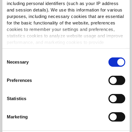
including personal identifiers (such as your IP address
and session details). We use this information for various
purposes, including necessary cookies that are essential
for the basic functionality of the website, preferences
cookies to remember your settings and preferences,
statistics cookies to analyze website usage and improve
performance, and marketing cookies to provide
personalized content and advertising.
Consent
By clicking 'Allow all cookies', you consent to the use of
Necessary
Selection
all cookies. If you'd like to customize your preferences,
you can do so by clicking the options below and selecting
Preferences
'Allow selection.'
To learn more about our cookies, click on "Show details."
Statistics
You can withdraw or modify your consent at any time by
clicking on the "Cookies" link in the footer of the page.
Marketing
For additional information, you can view our
Global
Privacy Policy
and
Cookie Policy
.