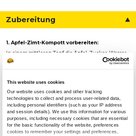
Zubereitung
1. Apfel-Zimt-Kompott vorbereiten:
In einem mittleren Topf die Äpfel, Zucker, Wasser
und Zitronensaft zum Kochen bringen. Zimt
hinzufügen und die Hitze reduzieren. Das
Kompott unter gelegentlichem Rühren etwa 15-
20 Minuten köcheln lassen, bis die Äpfel weich
This website uses cookies
sind und die Masse eingedickt ist. Vom Herd
Our website uses cookies and other tracking
nehmen und abkühlen lassen. Das Kompott kann
technologies to collect and process user-related data,
warm oder kalt serviert werden.
including personal identifiers (such as your IP address
and session details). We use this information for various
2. Potato Pops zubereiten:
purposes, including necessary cookies that are essential
Die Potato Pops nach Packungsanleitung in einer
for the basic functionality of the website, preferences
cookies to remember your settings and preferences,
Fritteuse zubereiten, bis sie goldbraun und